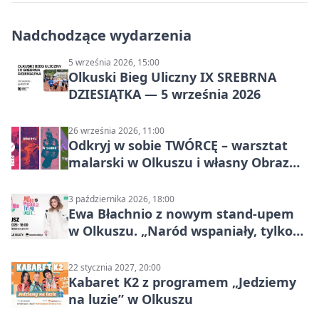
Nadchodzące wydarzenia
5 września 2026, 15:00
Olkuski Bieg Uliczny IX SREBRNA
DZIESIĄTKA — 5 września 2026
26 września 2026, 11:00
Odkryj w sobie TWÓRCĘ – warsztat
malarski w Olkuszu i własny Obraz
Mocy
3 października 2026, 18:00
Ewa Błachnio z nowym stand-upem
w Olkuszu. „Naród wspaniały, tylko
ludzie…”
22 stycznia 2027, 20:00
Kabaret K2 z programem „Jedziemy
na luzie” w Olkuszu