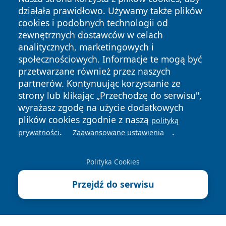
działała prawidłowo. Używamy także plików
cookies i podobnych technologii od
zewnętrznych dostawców w celach
analitycznych, marketingowych i
społecznościowych. Informacje te mogą być
Copyright © 2026 olkuszonline.pl Wszystkie prawa
przetwarzane również przez naszych
zastrzeżone.
partnerów. Kontynuując korzystanie ze
strony lub klikając „Przechodzę do serwisu",
wyrażasz zgodę na użycie dodatkowych
Polityka
Polityka
News
Autorzy
plików cookies zgodnie z naszą
Prywatności
Cookies
polityką
.
.
prywatności
Zaawansowane ustawienia
Polityka Cookies
Przejdź do serwisu