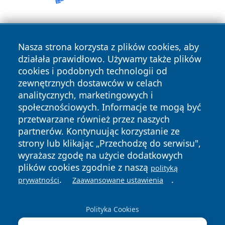
Nasza strona korzysta z plików cookies, aby
działała prawidłowo. Używamy także plików
cookies i podobnych technologii od
zewnętrznych dostawców w celach
Copyright © 2026 olkuszonline.pl Wszystkie prawa
analitycznych, marketingowych i
zastrzeżone.
społecznościowych. Informacje te mogą być
przetwarzane również przez naszych
partnerów. Kontynuując korzystanie ze
Polityka
Polityka
News
Autorzy
strony lub klikając „Przechodzę do serwisu",
Prywatności
Cookies
wyrażasz zgodę na użycie dodatkowych
plików cookies zgodnie z naszą
polityką
.
.
prywatności
Zaawansowane ustawienia
Polityka Cookies