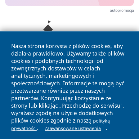
autopromocja
Nasza strona korzysta z plików cookies, aby
działała prawidłowo. Używamy także plików
cookies i podobnych technologii od
zewnętrznych dostawców w celach
analitycznych, marketingowych i
społecznościowych. Informacje te mogą być
przetwarzane również przez naszych
Copyright © 2026 olkuszonline.pl Wszystkie prawa
partnerów. Kontynuując korzystanie ze
zastrzeżone.
strony lub klikając „Przechodzę do serwisu",
wyrażasz zgodę na użycie dodatkowych
plików cookies zgodnie z naszą
polityką
Polityka
Polityka
.
.
News
Autorzy
prywatności
Zaawansowane ustawienia
Prywatności
Cookies