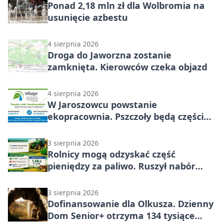
Ponad 2,18 mln zł dla Wolbromia na
usunięcie azbestu
4 sierpnia 2026
Droga do Jaworzna zostanie
zamknięta. Kierowców czeka objazd
4 sierpnia 2026
W Jaroszowcu powstanie
ekopracownia. Pszczoły będą częścią
lekcji
3 sierpnia 2026
Rolnicy mogą odzyskać część
pieniędzy za paliwo. Ruszył nabór
wniosków
3 sierpnia 2026
Dofinansowanie dla Olkusza. Dzienny
Dom Senior+ otrzyma 134 tysiące