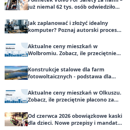
już niemal 62 tys. osób odwiedziło
miasteczko bezpieczeństwa
Jak zaplanować i złożyć idealny
komputer? Poznaj autorski proces
Komfig
Aktualne ceny mieszkań w
Wolbromiu. Zobacz, ile przeciętnie
płacono za metr nieruchomości do
końca lipca 2026
Konstrukcje stalowe dla farm
fotowoltaicznych - podstawa dla
instalacji PV
Aktualne ceny mieszkań w Olkuszu.
Zobacz, ile przeciętnie płacono za
metr nieruchomości do końca lipca
2026
Od czerwca 2026 obowiązkowe kaski
dla dzieci. Nowe przepisy i mandat
100 zł