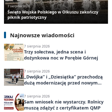
7 sierpnia 2026
7 sierpnia 2026
Święto Wojska Polskiego w Olkuszu zakończy
piknik patriotyczny
Poręba Dzierżna pamięta o ofiarach
pacyfikacji. Rocznica i program
uroczystości
Najnowsze wiadomości
7 sierpnia 2026
Trzy sołectwa, jedna scena i
dożynkowa noc w Porębie Górnej
7 sierpnia 2026
„Dwójka” i „Dziesiątka” przechodzą
dużą modernizację przed nowym
rokiem
7 sierpnia 2026
Sam wniosek nie wystarczy. Rolnicy
muszą zdążyć z certyfikatem QMP