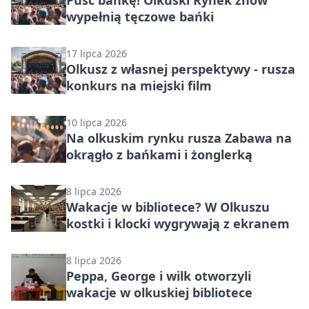
Puść bańkę! Olkuski Rynek znów
wypełnią tęczowe bańki
17 lipca 2026
Olkusz z własnej perspektywy - rusza
konkurs na miejski film
10 lipca 2026
Na olkuskim rynku rusza Zabawa na
okrągło z bańkami i żonglerką
8 lipca 2026
Wakacje w bibliotece? W Olkuszu
kostki i klocki wygrywają z ekranem
8 lipca 2026
Peppa, George i wilk otworzyli
wakacje w olkuskiej bibliotece