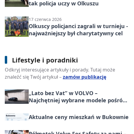
tak policja uczy w Olkuszu
17 czerwca 2026
Olkuscy policjanci zagrali w turnieju -
najważniejszy był charytatywny cel
Nie cena decyduje o skuteczności
Lifestyle i poradniki
artykułu sponsorowanego. Ten błąd
Odkryj interesujące artykuły i porady. Tutaj może
popełnia większość firm
znaleźć się Twój artykuł –
zamów publikację
„Lato bez Vat” w VOLVO –
Najchętniej wybrane modele pośród
marek premium w Polsce, teraz
korzystniej o wartość większą niż VAT
Aktualne ceny mieszkań w Bukownie
Półmetek Volvo For Safety za nami –