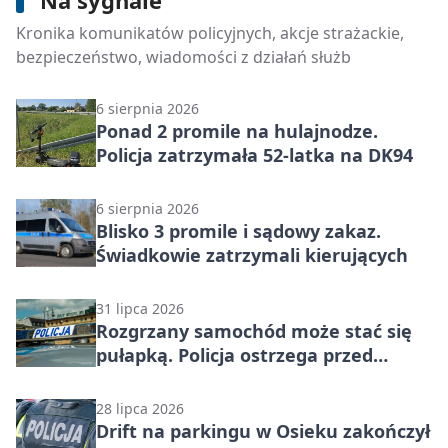
Dzielnicowi i sanepid ostrzegali dzieci
Kronika komunikatów policyjnych, akcje strażackie,
przed wakacyjnymi zagrożeniami
bezpieczeństwo, wiadomości z działań służb
6 sierpnia 2026
Ponad 2 promile na hulajnodze.
Policja zatrzymała 52-latka na DK94
6 sierpnia 2026
Blisko 3 promile i sądowy zakaz.
Świadkowie zatrzymali kierujących
31 lipca 2026
Rozgrzany samochód może stać się
pułapką. Policja ostrzega przed
upałami
28 lipca 2026
Drift na parkingu w Osieku zakończył