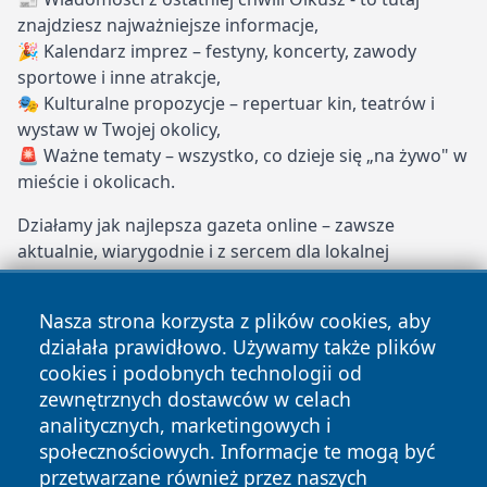
znajdziesz najważniejsze informacje,
🎉 Kalendarz imprez – festyny, koncerty, zawody
sportowe i inne atrakcje,
🎭 Kulturalne propozycje – repertuar kin, teatrów i
wystaw w Twojej okolicy,
🚨 Ważne tematy – wszystko, co dzieje się „na żywo" w
mieście i okolicach.
Działamy jak najlepsza gazeta online – zawsze
aktualnie, wiarygodnie i z sercem dla lokalnej
społeczności. Dołącz do naszych stałych czytelników i
bądź na bieżąco z Olkuszem!
Nasza strona korzysta z plików cookies, aby
działała prawidłowo. Używamy także plików
olkuszonline.pl – Twoje miejskie oko i ucho!
cookies i podobnych technologii od
Copyright © 2026 olkuszonline.pl Wszystkie prawa
zewnętrznych dostawców w celach
zastrzeżone.
analitycznych, marketingowych i
społecznościowych. Informacje te mogą być
przetwarzane również przez naszych
Polityka
Polityka