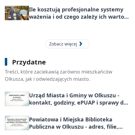
Ile kosztują profesjonalne systemy
ważenia i od czego zależy ich wartość
dla biznesu?
Zobacz więcej
Przydatne
Urząd Stanu Cywilnego w Trzyciążu -
Treści, które zaciekawią zarówno mieszkańców
kontakt, godziny, rejestracja
Olkusza, jak i odwiedzających miasto.
Urząd Miasta i Gminy w Olkuszu -
kontakt, godziny, ePUAP i sprawy do
załatwienia
Powiatowa i Miejska Biblioteka
Publiczna w Olkuszu - adres, filie,
godziny i karta biblioteczna