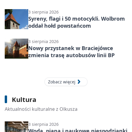
złotych
3 sierpnia 2026
Syreny, flagi i 50 motocykli. Wolbrom
oddał hołd powstańcom
3 sierpnia 2026
Nowy przystanek w Braciejówce
zmienia trasę autobusów linii BP
Zobacz więcej
6 sierpnia 2026
Kultura
W Olkuszu środy zamieniają bibliotekę
w krainę pełną gier
Aktualności kulturalne z Olkusza
3 sierpnia 2026
Woda, piana i naukowe niespodzianki