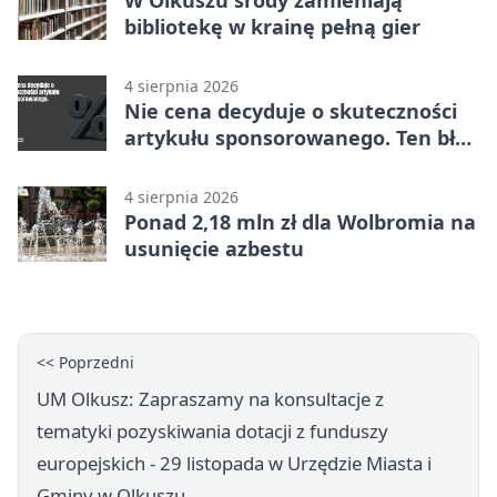
W Olkuszu środy zamieniają
bibliotekę w krainę pełną gier
4 sierpnia 2026
Nie cena decyduje o skuteczności
artykułu sponsorowanego. Ten błąd
popełnia większość firm
4 sierpnia 2026
Ponad 2,18 mln zł dla Wolbromia na
usunięcie azbestu
<< Poprzedni
UM Olkusz: Zapraszamy na konsultacje z
tematyki pozyskiwania dotacji z funduszy
europejskich - 29 listopada w Urzędzie Miasta i
Gminy w Olkuszu