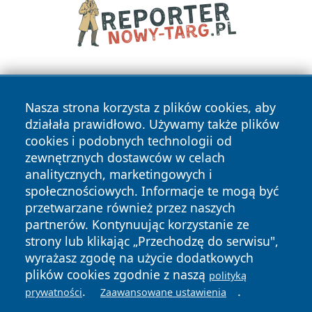
Nasza strona korzysta z plików cookies, aby
działała prawidłowo. Używamy także plików
cookies i podobnych technologii od
zewnętrznych dostawców w celach
Copyright © 2026 olkuszonline.pl Wszystkie prawa
analitycznych, marketingowych i
zastrzeżone.
społecznościowych. Informacje te mogą być
przetwarzane również przez naszych
partnerów. Kontynuując korzystanie ze
Polityka
Polityka
News
Autorzy
strony lub klikając „Przechodzę do serwisu",
Prywatności
Cookies
wyrażasz zgodę na użycie dodatkowych
plików cookies zgodnie z naszą
polityką
.
.
prywatności
Zaawansowane ustawienia