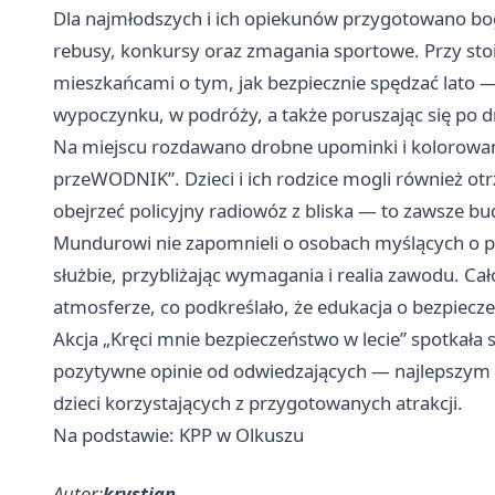
Dla najmłodszych i ich opiekunów przygotowano b
rebusy, konkursy oraz zmagania sportowe. Przy stoi
mieszkańcami o tym, jak bezpiecznie spędzać lato
wypoczynku, w podróży, a także poruszając się po d
Na miejscu rozdawano drobne upominki i kolorowank
przeWODNIK”. Dzieci i ich rodzice mogli również ot
obejrzeć policyjny radiowóz z bliska — to zawsze bu
Mundurowi nie zapomnieli o osobach myślących o pra
służbie, przybliżając wymagania i realia zawodu. Ca
atmosferze, co podkreślało, że edukacja o bezpiecz
Akcja „Kręci mnie bezpieczeństwo w lecie” spotkała
pozytywne opinie od odwiedzających — najlepszym 
dzieci korzystających z przygotowanych atrakcji.
Na podstawie: KPP w Olkuszu
Autor:
krystian