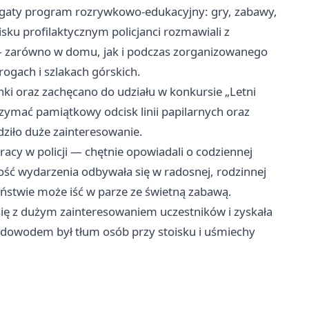
ogaty program rozrywkowo-edukacyjny: gry, zabawy,
sku profilaktycznym policjanci rozmawiali z
 — zarówno w domu, jak i podczas zorganizowanego
rogach i szlakach górskich.
i oraz zachęcano do udziału w konkursie „Letni
rzymać pamiątkowy odcisk linii papilarnych oraz
dziło duże zainteresowanie.
cy w policji — chętnie opowiadali o codziennej
łość wydarzenia odbywała się w radosnej, rodzinnej
eństwie może iść w parze ze świetną zabawą.
 się z dużym zainteresowaniem uczestników i zyskała
dowodem był tłum osób przy stoisku i uśmiechy