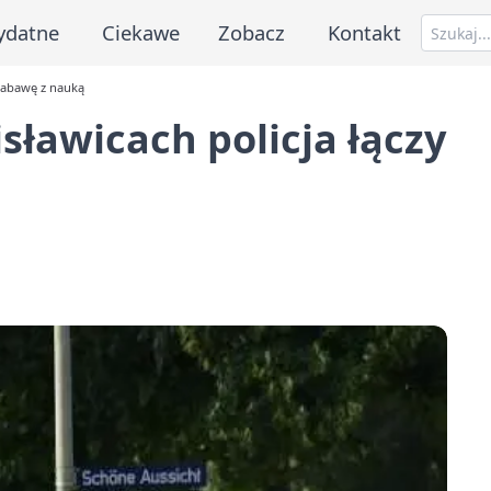
ydatne
Ciekawe
Zobacz
Kontakt
 zabawę z nauką
isławicach policja łączy