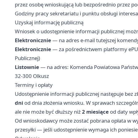
przez osobę wnioskującą lub bezpośrednio przez p
Godziny pracy sekretariatu i punktu obsługi interes
Uzyskaj informację publiczną
Wniosek o udostępnienie informacji publicznej możn
Elektronicznie
— na adres e-mail tutejszej komend
Elektronicznie
— za pośrednictwem platformy ePUAP
Publicznej)
Listownie
— na adres: Komenda Powiatowa Państwowe
32-300 Olkusz
Terminy i opłaty
Udostępnienie informacji publicznej następuje bez z
dni
od dnia złożenia wniosku. W sprawach szczegól
ale nie może być dłuższy niż
2 miesiące
od daty wpł
Od wnioskodawcy może zostać pobrana opłata w wy
przesyłki — jeśli udostępnienie wymaga ich poniesie