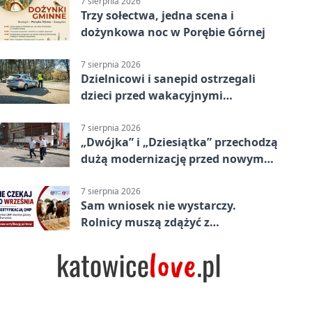
7 sierpnia 2026
Trzy sołectwa, jedna scena i
dożynkowa noc w Porębie Górnej
7 sierpnia 2026
Dzielnicowi i sanepid ostrzegali
dzieci przed wakacyjnymi
zagrożeniami
7 sierpnia 2026
„Dwójka” i „Dziesiątka” przechodzą
dużą modernizację przed nowym
rokiem
7 sierpnia 2026
Sam wniosek nie wystarczy.
Rolnicy muszą zdążyć z
certyfikatem QMP