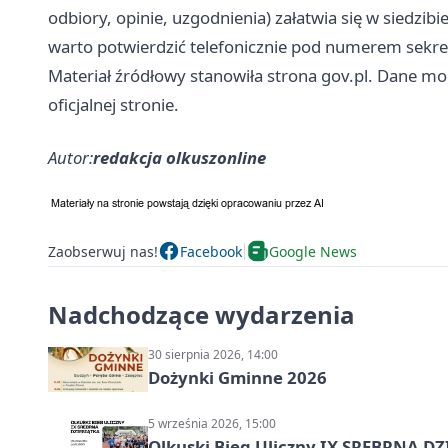
odbiory, opinie, uzgodnienia) załatwia się w siedzib
warto potwierdzić telefonicznie pod numerem sekret
Materiał źródłowy stanowiła strona gov.pl. Dane mog
oficjalnej stronie.
Autor:
redakcja olkuszonline
Zaobserwuj nas!
Facebook
Google News
Nadchodzące wydarzenia
30 sierpnia 2026, 14:00
Dożynki Gminne 2026
5 września 2026, 15:00
Olkuski Bieg Uliczny IX SREBRNA D