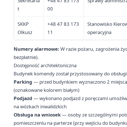
Sekretaria
+48 47 83 173
Sprawy administra
t
00
SKKP
+48 47 83 173
Stanowisko Kiero
Olkusz
11
operacyjna
Numery alarmowe:
W razie pożaru, zagrożenia ży
bezpłatnie).
Dostępność architektoniczna
Budynek komendy został przystosowany do obsługi
Parking
— przed budynkiem wyznaczono 2 miejsca 
(oznakowane kolorem białym)
Podjazd
— wykonano podjazd z poręczami umożliw
na wózkach inwalidzkich
Obsługa na wniosek
— osoby ze szczególnymi potr
pomieszczeniu na parterze (przy wejściu do budynku