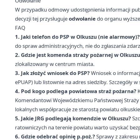
Odwołanie
W przypadku odmowy udostępnienia informacji publ
decyzji tej przysługuje
odwołanie
do organu wyższe
FAQ
1. Jaki telefon do PSP w Olkuszu (nie alarmowy)?
do spraw administracyjnych, nie do zgłaszania zdar
2. Gdzie jest komenda straży pożarnej w Olkusz
zlokalizowany w centrum miasta.
3. Jak złożyć wniosek do PSP?
Wniosek o informację
ePUAP) lub listownie na adres siedziby. Szczegóły w 
4. Pod kogo podlega powiatowa straż pożarna?
K
Komendantowi Wojewódzkiemu Państwowej Straży P
lokalnych współpracuje ze starostą powiatu olkuski
5. Jakie JRG podlegają komendzie w Olkuszu?
Szc
ratowniczych na terenie powiatu warto uzyskać be
6. Gdzie odebrać opinię p.poż.?
Sprawy z zakresu 