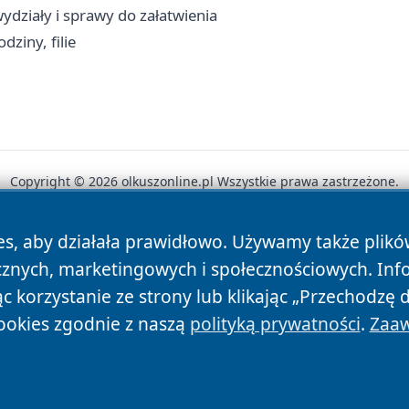
ydziały i sprawy do załatwienia
ziny, filie
Copyright © 2026 olkuszonline.pl Wszystkie prawa zastrzeżone.
es, aby działała prawidłowo. Używamy także plik
News
Autorzy
Polityka Prywatności
Polityka Cookie
cznych, marketingowych i społecznościowych. Inf
 korzystanie ze strony lub klikając „Przechodzę 
ookies zgodnie z naszą
polityką prywatności
.
Zaaw