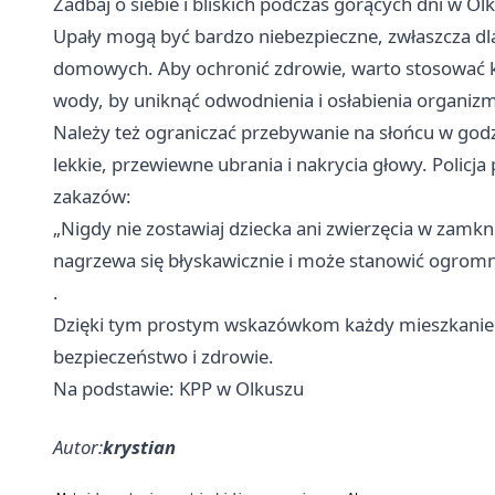
Zadbaj o siebie i bliskich podczas gorących dni w Ol
Upały mogą być bardzo niebezpieczne, zwłaszcza dl
domowych. Aby ochronić zdrowie, warto stosować k
wody, by uniknąć odwodnienia i osłabienia organiz
Należy też ograniczać przebywanie na słońcu w godz
lekkie, przewiewne ubrania i nakrycia głowy. Policj
zakazów:
„Nigdy nie zostawiaj dziecka ani zwierzęcia w zamk
nagrzewa się błyskawicznie i może stanowić ogromn
.
Dzięki tym prostym wskazówkom każdy mieszkaniec 
bezpieczeństwo i zdrowie.
Na podstawie: KPP w Olkuszu
Autor:
krystian