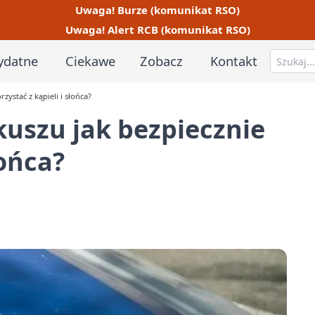
Uwaga! Burze (komunikat RSO)
Uwaga! Alert RCB (komunikat RSO)
ydatne
Ciekawe
Zobacz
Kontakt
ystać z kąpieli i słońca?
uszu jak bezpiecznie
łońca?