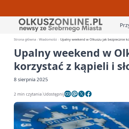
Prz
Strona główna
Wiadomości
Upalny weekend w Olkuszu jak bezpiecznie korz
Upalny weekend w Olk
korzystać z kąpieli i s
8 sierpnia 2025
2 min czytania
Udostępnij