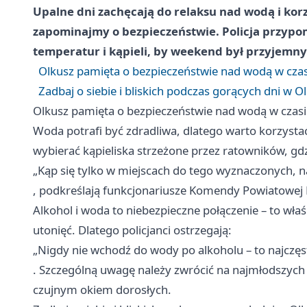
Upalne dni zachęcają do relaksu nad wodą i korz
zapominajmy o bezpieczeństwie. Policja przypo
temperatur i kąpieli, by weekend był przyjemny 
Olkusz pamięta o bezpieczeństwie nad wodą w cza
Zadbaj o siebie i bliskich podczas gorących dni w O
Olkusz pamięta o bezpieczeństwie nad wodą w czas
Woda potrafi być zdradliwa, dlatego warto korzystać
wybierać kąpieliska strzeżone przez ratowników, gd
„Kąp się tylko w miejscach do tego wyznaczonych, n
, podkreślają funkcjonariusze Komendy Powiatowej P
Alkohol i woda to niebezpieczne połączenie – to wła
utonięć. Dlatego policjanci ostrzegają:
„Nigdy nie wchodź do wody po alkoholu – to najczęs
. Szczególną uwagę należy zwrócić na najmłodszych
czujnym okiem dorosłych.