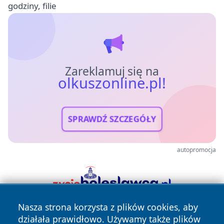
godziny, filie
Zareklamuj się na
olkuszonline.pl!
SPRAWDŹ SZCZEGÓŁY
autopromocja
Nasza strona korzysta z plików cookies, aby
działała prawidłowo. Używamy także plików