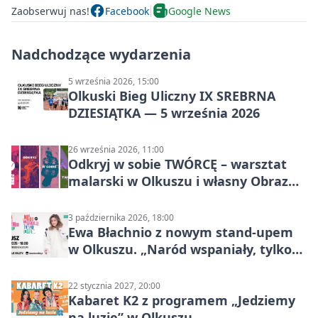
Zaobserwuj nas!
Facebook
Google News
Nadchodzące wydarzenia
5 września 2026, 15:00
Olkuski Bieg Uliczny IX SREBRNA
DZIESIĄTKA — 5 września 2026
26 września 2026, 11:00
Odkryj w sobie TWÓRCĘ – warsztat
malarski w Olkuszu i własny Obraz
Mocy
3 października 2026, 18:00
Ewa Błachnio z nowym stand-upem
w Olkuszu. „Naród wspaniały, tylko
ludzie…”
22 stycznia 2027, 20:00
Kabaret K2 z programem „Jedziemy
na luzie” w Olkuszu