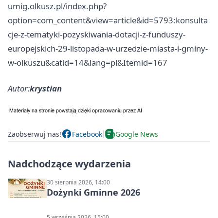
umig.olkusz.pl/index.php?
option=com_content&view=article&id=5793:konsulta
cje-z-tematyki-pozyskiwania-dotacji-z-funduszy-
europejskich-29-listopada-w-urzedzie-miasta-i-gminy-
w-olkuszu&catid=14&lang=pl&Itemid=167
Autor:
krystian
Zaobserwuj nas!
Facebook
Google News
Nadchodzące wydarzenia
30 sierpnia 2026, 14:00
Dożynki Gminne 2026
5 września 2026, 15:00