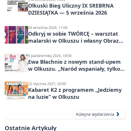
Olkuski Bieg Uliczny IX SREBRNA
DZIESIĄTKA — 5 września 2026
26 września 2026, 11:00
Odkryj w sobie TWÓRCĘ – warsztat
malarski w Olkuszu i własny Obraz
Mocy
3 października 2026, 18:00
Ewa Błachnio z nowym stand-upem
w Olkuszu. „Naród wspaniały, tylko
ludzie…”
22 stycznia 2027, 20:00
Kabaret K2 z programem „Jedziemy
na luzie” w Olkuszu
Kolejne wydarzenia
Ostatnie Artykuły