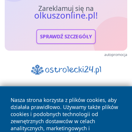
Zareklamuj się na
olkuszonline.pl!
SPRAWDŹ SZCZEGÓŁY
autopromocja
Nasza strona korzysta z plików cookies, aby
działała prawidłowo. Używamy także plików
cookies i podobnych technologii od
zewnętrznych dostawców w celach
Copyright © 2026 olkuszonline.pl Wszystkie prawa
analitycznych, marketingowych i
zastrzeżone.