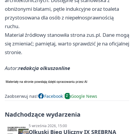
architektonicznych. Dostępne są stanowiska z
obniżonymi blatami, pętle indukcyjne oraz toaleta
przystosowana dla osób z niepełnosprawnością
ruchu.
Materiał źródłowy stanowiła strona zus.pl. Dane mogą
się zmieniać; pamiętaj, warto sprawdzić je na oficjalnej
stronie.
Autor:
redakcja olkuszonline
Zaobserwuj nas!
Facebook
Google News
Nadchodzące wydarzenia
5 września 2026, 15:00
Olkuski Bieg Uliczny IX SREBRNA