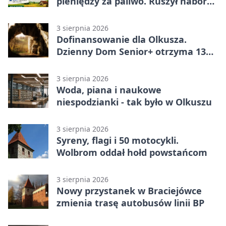
pieniędzy za paliwo. Ruszył nabór
wniosków
3 sierpnia 2026
Dofinansowanie dla Olkusza.
Dzienny Dom Senior+ otrzyma 134
tysiące złotych
3 sierpnia 2026
Woda, piana i naukowe
niespodzianki - tak było w Olkuszu
3 sierpnia 2026
Syreny, flagi i 50 motocykli.
Wolbrom oddał hołd powstańcom
3 sierpnia 2026
Nowy przystanek w Braciejówce
zmienia trasę autobusów linii BP