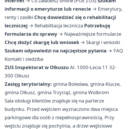
internet
→
Co załatwisz online (PUE ZUS)
Szukam
informacji o emeryturze lub renecie
→
Emerytury,
renty i zasiłki
Chcę dowiedzieć się o rehabilitacji
leczniczej
→
Rehabilitacja lecznicza
Potrzebuję
formularza do sprawy
→
Najważniejsze formularze
Chcę złożyć skargę lub wniosek
→
Skargi i wnioski
Szukam odpowiedzi na najczęstsze pytania
→
FAQ
Kontakt i siedziba
ZUS Inspektorat w Olkuszu
Al. 1000-Lecia 11 32-
300 Olkusz
Zasięg terytorialny:
gmina Bolesław, gmina Klucze,
gmina Olkusz, gmina Trzyciąż, gmina Wolbrom
Sala obsługi klientów znajduje się na parterze
budynku. Przed wejściem wyznaczono dwa miejsca
parkingowe dla osób z niepełnosprawnością. Przy
wejściu znajduje się pochylnia, a drzwi wejściowe