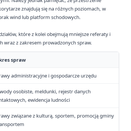
cymi. Należy jednak pamiętać, że przestrzenie
korytarze znajdują się na różnych poziomach, w
 brak wind lub platform schodowych.
ziałów, które z kolei obejmują mniejsze referaty i
ych wraz z zakresem prowadzonych spraw.
kres spraw
rawy administracyjne i gospodarcze urzędu
wody osobiste, meldunki, rejestr danych
ntaktowych, ewidencja ludności
rawy związane z kulturą, sportem, promocją gminy
transportem