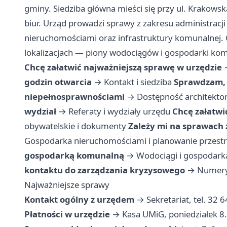
gminy. Siedziba główna mieści się przy ul. Krakowsk
biur. Urząd prowadzi sprawy z zakresu administracji
nieruchomościami oraz infrastruktury komunalnej. 
lokalizacjach — piony wodociągów i gospodarki kom
Chcę załatwić najważniejszą sprawę w urzędzie
godzin otwarcia
→
Kontakt i siedziba
Sprawdzam, c
niepełnosprawnościami
→
Dostępność architekto
wydział
→
Referaty i wydziały urzędu
Chcę załatwi
obywatelskie i dokumenty
Zależy mi na sprawach 
Gospodarka nieruchomościami i planowanie przest
gospodarką komunalną
→
Wodociągi i gospodar
kontaktu do zarządzania kryzysowego
→
Numery
Najważniejsze sprawy
Kontakt ogólny z urzędem
→ Sekretariat, tel. 32 6
Płatności w urzędzie
→ Kasa UMiG, poniedziałek 8.