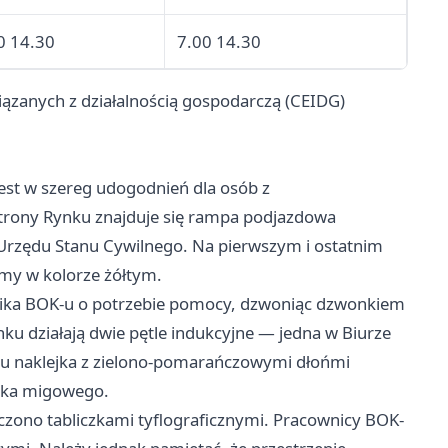
0 14.30
7.00 14.30
iązanych z działalnością gospodarczą (CEIDG)
est w szereg udogodnień dla osób z
trony Rynku znajduje się rampa podjazdowa
 Urzędu Stanu Cywilnego. Na pierwszym i ostatnim
my w kolorze żółtym.
ka BOK-u o potrzebie pomocy, dzwoniąc dzwonkiem
 działają dwie pętle indukcyjne — jedna w Biurze
K-u naklejka z zielono-pomarańczowymi dłońmi
zyka migowego.
czono tabliczkami tyflograficznymi. Pracownicy BOK-