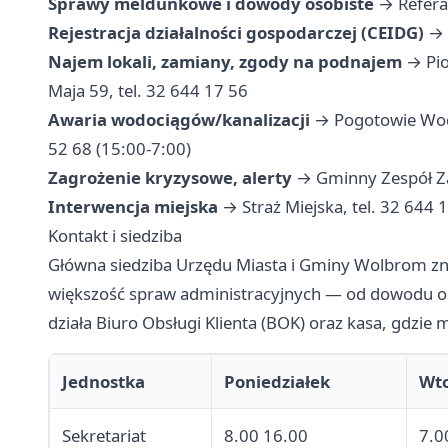
Sprawy meldunkowe i dowody osobiste
→ Referat
Rejestracja działalności gospodarczej (CEIDG)
→ 
Najem lokali, zamiany, zgody na podnajem
→ Pio
Maja 59, tel. 32 644 17 56
Awaria wodociągów/kanalizacji
→ Pogotowie Wodo
52 68 (15:00-7:00)
Zagrożenie kryzysowe, alerty
→ Gminny Zespół Za
Interwencja miejska
→ Straż Miejska, tel. 32 644 
Kontakt i siedziba
Główna siedziba Urzędu Miasta i Gminy Wolbrom znaj
większość spraw administracyjnych — od dowodu o
działa Biuro Obsługi Klienta (BOK) oraz kasa, gdzie m
Jednostka
Poniedziałek
Wto
Sekretariat
8.00 16.00
7.0