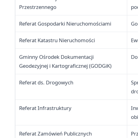
Przestrzennego
pod
Referat Gospodarki Nieruchomościami
Go
Referat Katastru Nieruchomości
Ew
Gminny Ośrodek Dokumentacji
Do
Geodezyjnej i Kartograficznej (GODGiK)
Referat ds. Drogowych
Sp
dr
Referat Infrastruktury
In
ob
Referat Zamówień Publicznych
Pr