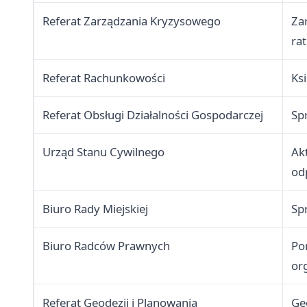
Referat Zarządzania Kryzysowego
Za
ra
Referat Rachunkowości
Ks
Referat Obsługi Działalności Gospodarczej
Sp
Urząd Stanu Cywilnego
Ak
od
Biuro Rady Miejskiej
Sp
Biuro Radców Prawnych
Po
or
Referat Geodezji i Planowania
Ge