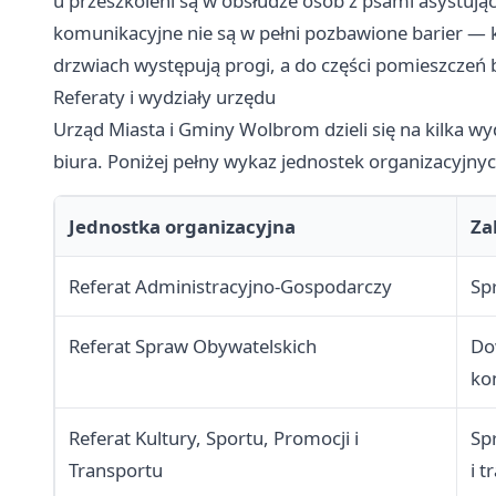
u przeszkoleni są w obsłudze osób z psami asystują
komunikacyjne nie są w pełni pozbawione barier — 
drzwiach występują progi, a do części pomieszczeń
Referaty i wydziały urzędu
Urząd Miasta i Gminy Wolbrom dzieli się na kilka wyd
biura. Poniżej pełny wykaz jednostek organizacyjn
Jednostka organizacyjna
Za
Referat Administracyjno-Gospodarczy
Sp
Referat Spraw Obywatelskich
Do
ko
Referat Kultury, Sportu, Promocji i
Sp
Transportu
i 