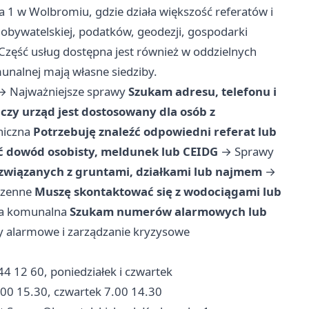
a 1 w Wolbromiu, gdzie działa większość referatów i
 obywatelskiej, podatków, geodezji, gospodarki
Część usług dostępna jest również w oddzielnych
unalnej mają własne siedziby.
→
Najważniejsze sprawy
Szukam adresu, telefonu i
zy urząd jest dostosowany dla osób z
niczna
Potrzebuję znaleźć odpowiedni referat lub
ć dowód osobisty, meldunek lub CEIDG
→
Sprawy
związanych z gruntami, działkami lub najmem
→
rzenne
Muszę skontaktować się z wodociągami lub
ka komunalna
Szukam numerów alarmowych lub
 alarmowe i zarządzanie kryzysowe
44 12 60, poniedziałek i czwartek
00 15.30, czwartek 7.00 14.30