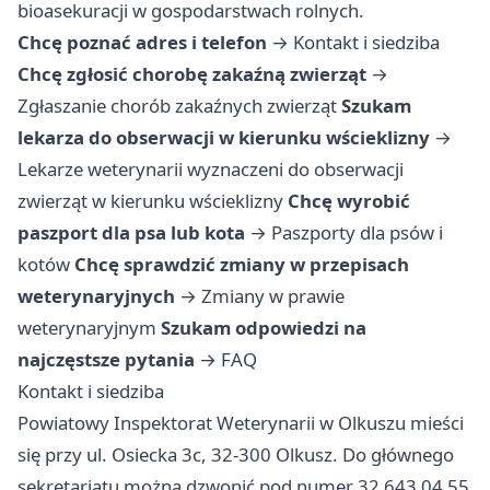
bioasekuracji w gospodarstwach rolnych.
Chcę poznać adres i telefon
→
Kontakt i siedziba
Chcę zgłosić chorobę zakaźną zwierząt
→
Zgłaszanie chorób zakaźnych zwierząt
Szukam
lekarza do obserwacji w kierunku wścieklizny
→
Lekarze weterynarii wyznaczeni do obserwacji
zwierząt w kierunku wścieklizny
Chcę wyrobić
paszport dla psa lub kota
→
Paszporty dla psów i
kotów
Chcę sprawdzić zmiany w przepisach
weterynaryjnych
→
Zmiany w prawie
weterynaryjnym
Szukam odpowiedzi na
najczęstsze pytania
→
FAQ
Kontakt i siedziba
Powiatowy Inspektorat Weterynarii w Olkuszu mieści
się przy ul. Osiecka 3c, 32-300 Olkusz. Do głównego
sekretariatu można dzwonić pod numer 32 643 04 55