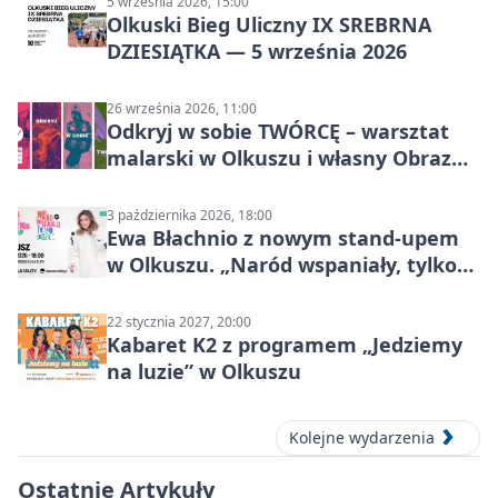
5 września 2026, 15:00
Olkuski Bieg Uliczny IX SREBRNA
DZIESIĄTKA — 5 września 2026
26 września 2026, 11:00
Odkryj w sobie TWÓRCĘ – warsztat
malarski w Olkuszu i własny Obraz
Mocy
3 października 2026, 18:00
Ewa Błachnio z nowym stand-upem
w Olkuszu. „Naród wspaniały, tylko
ludzie…”
22 stycznia 2027, 20:00
Kabaret K2 z programem „Jedziemy
na luzie” w Olkuszu
Kolejne wydarzenia
Ostatnie Artykuły