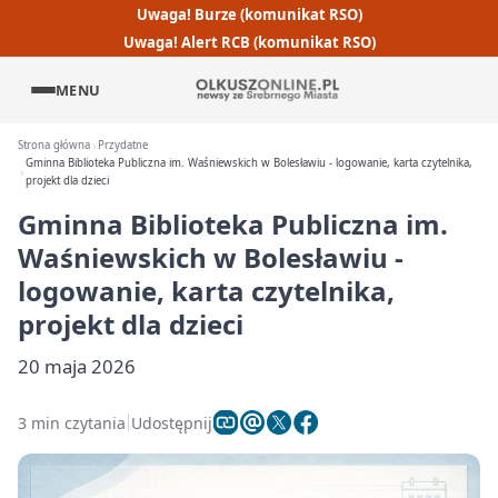
Uwaga! Burze (komunikat RSO)
Uwaga! Alert RCB (komunikat RSO)
MENU
Strona główna
Przydatne
Gminna Biblioteka Publiczna im. Waśniewskich w Bolesławiu - logowanie, karta czytelnika,
projekt dla dzieci
Gminna Biblioteka Publiczna im.
Waśniewskich w Bolesławiu -
logowanie, karta czytelnika,
projekt dla dzieci
20 maja 2026
3 min czytania
Udostępnij