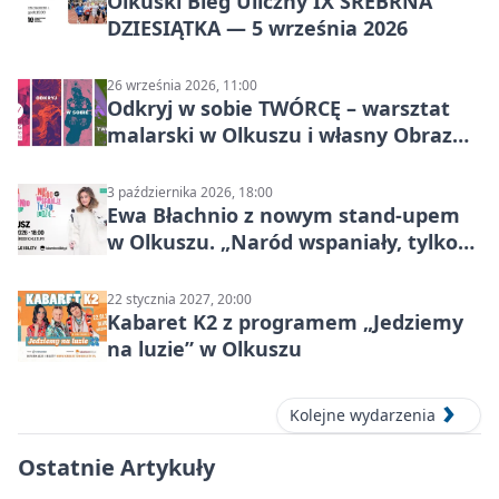
Olkuski Bieg Uliczny IX SREBRNA
DZIESIĄTKA — 5 września 2026
26 września 2026, 11:00
Odkryj w sobie TWÓRCĘ – warsztat
malarski w Olkuszu i własny Obraz
Mocy
3 października 2026, 18:00
Ewa Błachnio z nowym stand-upem
w Olkuszu. „Naród wspaniały, tylko
ludzie…”
22 stycznia 2027, 20:00
Kabaret K2 z programem „Jedziemy
na luzie” w Olkuszu
Kolejne wydarzenia
Ostatnie Artykuły