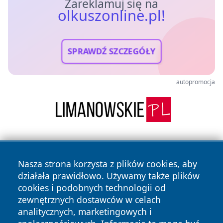
Zareklamuj się na
olkuszonline.pl!
SPRAWDŹ SZCZEGÓŁY
autopromocja
Nasza strona korzysta z plików cookies, aby
działała prawidłowo. Używamy także plików
cookies i podobnych technologii od
zewnętrznych dostawców w celach
Copyright © 2026 olkuszonline.pl Wszystkie prawa
analitycznych, marketingowych i
zastrzeżone.