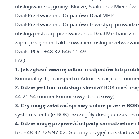
obsługiwane są gminy: Klucze, Skała oraz Miechów.
Dział Przetwarzania Odpadów i Dział MBP
Dział Przetwarzania Odpadów i Inwestycji prowadzi
obsługą instalacji przetwarzania. Dział Mechanicz
zajmuje się m.in. fakturowaniem usług przetwarzan
Działu POiI: +48 32 646 11 49.
FAQ
1. Jak zgłosić awarię odbioru odpadów lub pro
Komunalnych, Transportu i Administracji pod numer
2. Gdzie jest biuro obsługi klienta?
BOK mieści się
44 21 54 (numer komórkowy dodatkowy).
3. Czy mogę załatwić sprawy online przez e-BOK
system klienta (e-BOK). Szczegóły dostępu i zakres us
4. Gdzie mogę przywieźć odpady samodzielnie i 
tel. +48 32 725 97 02. Godziny przyjęć na składowi