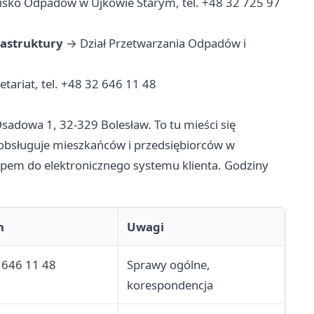
sko Odpadów w Ujkowie Starym, tel. +48 32 725 97
rastruktury
→ Dział Przetwarzania Odpadów i
tariat, tel. +48 32 646 11 48
Osadowa 1, 32-329 Bolesław. To tu mieści się
e obsługuje mieszkańców i przedsiębiorców w
pem do elektronicznego systemu klienta. Godziny
n
Uwagi
 646 11 48
Sprawy ogólne,
korespondencja