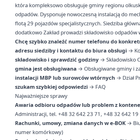
która kompleksowo obsługuje gminy regionu olkuski
odpadów. Dysponuje nowoczesną instalacją do mec
flotą 29 pojazdów specjalistycznych. Siedziba główn
dodatkowo Zakład prowadzi składowisko odpadów 
Chcę szybko znaleźć numer telefonu do konkret
adresu siedziby i kontaktu do biura obsługi
→
Ko
składowisko i sprawdzić godziny
→
Składowisko 
gmina jest obsługiwana
→
Obsługiwane gminy i za
instalacji MBP lub surowców wtórnych
→
Dział 
szukam szybkiej odpowiedzi
→
FAQ
Najważniejsze sprawy
Awaria odbioru odpadów lub problem z konten
Administracji, tel. +48 32 642 23 71, +48 32 642 19
Rachunki, umowy, zmiana danych w e-BOK
→ Biu
numer komórkowy)