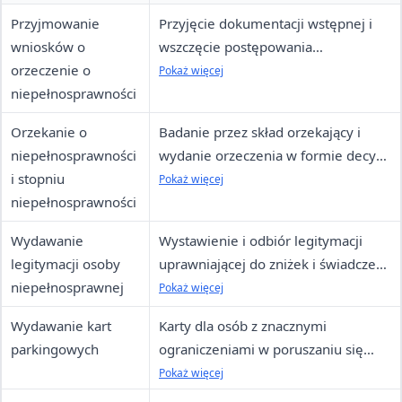
Przyjmowanie
Przyjęcie dokumentacji wstępnej i
wniosków o
wszczęcie postępowania
orzeczenie o
orzeczniczego
Pokaż więcej
niepełnosprawności
Orzekanie o
Badanie przez skład orzekający i
niepełnosprawności
wydanie orzeczenia w formie decyzji
i stopniu
administracyjnej
Pokaż więcej
niepełnosprawności
Wydawanie
Wystawienie i odbiór legitymacji
legitymacji osoby
uprawniającej do zniżek i świadczeń;
niepełnosprawnej
możliwość wydania duplikatu
Pokaż więcej
Wydawanie kart
Karty dla osób z znacznymi
parkingowych
ograniczeniami w poruszaniu się
oraz dla placówek opieki,
Pokaż więcej
rehabilitacji i edukacji