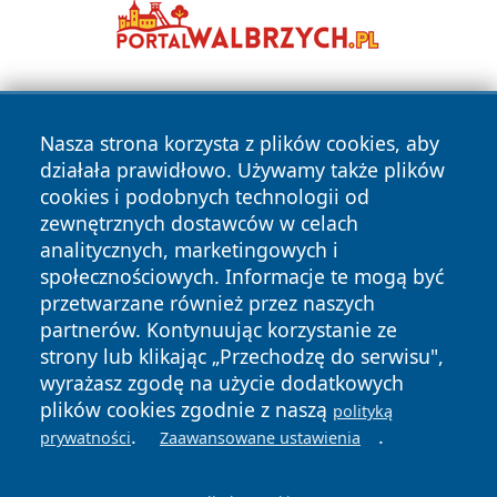
Nasza strona korzysta z plików cookies, aby
działała prawidłowo. Używamy także plików
cookies i podobnych technologii od
zewnętrznych dostawców w celach
Copyright © 2026 olkuszonline.pl Wszystkie prawa
analitycznych, marketingowych i
zastrzeżone.
społecznościowych. Informacje te mogą być
przetwarzane również przez naszych
partnerów. Kontynuując korzystanie ze
Polityka
Polityka
News
Autorzy
strony lub klikając „Przechodzę do serwisu",
Prywatności
Cookies
wyrażasz zgodę na użycie dodatkowych
plików cookies zgodnie z naszą
polityką
.
.
prywatności
Zaawansowane ustawienia