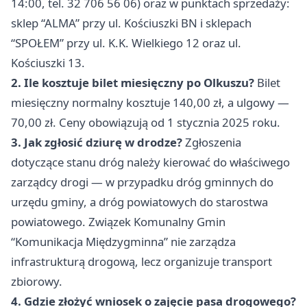
14:00, tel. 32 706 56 06) oraz w punktach sprzedaży:
sklep “ALMA” przy ul. Kościuszki BN i sklepach
“SPOŁEM” przy ul. K.K. Wielkiego 12 oraz ul.
Kościuszki 13.
2. Ile kosztuje bilet miesięczny po Olkuszu?
Bilet
miesięczny normalny kosztuje 140,00 zł, a ulgowy —
70,00 zł. Ceny obowiązują od 1 stycznia 2025 roku.
3. Jak zgłosić dziurę w drodze?
Zgłoszenia
dotyczące stanu dróg należy kierować do właściwego
zarządcy drogi — w przypadku dróg gminnych do
urzędu gminy, a dróg powiatowych do starostwa
powiatowego. Związek Komunalny Gmin
“Komunikacja Międzygminna” nie zarządza
infrastrukturą drogową, lecz organizuje transport
zbiorowy.
4. Gdzie złożyć wniosek o zajęcie pasa drogowego?