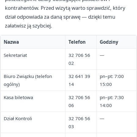
kontrahentów. Przed wizytą warto sprawdzić, który
dział odpowiada za daną sprawę — dzięki temu
załatwisz ją szybciej.
Nazwa
Telefon
Godziny
Sekretariat
32 706 56
—
02
Biuro Związku (telefon
32 641 39
pn–pt: 7:00
ogólny)
14
15:00
Kasa biletowa
32 706 56
pn–pt: 7:30
06
14:00
Dział Kontroli
32 706 56
—
03