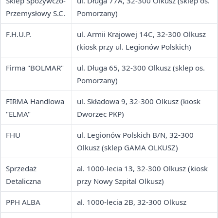
Sklep Spożywczo-
ul. Długa 77A, 32-300 Olkusz (sklep os.
Przemysłowy S.C.
Pomorzany)
F.H.U.P.
ul. Armii Krajowej 14C, 32-300 Olkusz
(kiosk przy ul. Legionów Polskich)
Firma "BOLMAR"
ul. Długa 65, 32-300 Olkusz (sklep os.
Pomorzany)
FIRMA Handlowa
ul. Składowa 9, 32-300 Olkusz (kiosk
"ELMA"
Dworzec PKP)
FHU
ul. Legionów Polskich B/N, 32-300
Olkusz (sklep GAMA OLKUSZ)
Sprzedaż
al. 1000-lecia 13, 32-300 Olkusz (kiosk
Detaliczna
przy Nowy Szpital Olkusz)
PPH ALBA
al. 1000-lecia 2B, 32-300 Olkusz