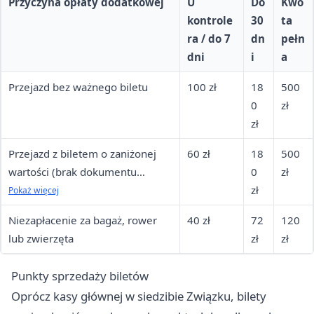
Przyczyna opłaty dodatkowej
U
Do
Kwo
kontrole
30
ta
ra / do 7
dn
pełn
dni
i
a
Przejazd bez ważnego biletu
100 zł
18
500
0
zł
zł
Przejazd z biletem o zaniżonej
60 zł
18
500
wartości (brak dokumentu
0
zł
uprawniającego)
zł
Pokaż więcej
Niezapłacenie za bagaż, rower
40 zł
72
120
lub zwierzęta
zł
zł
Punkty sprzedaży biletów
Oprócz kasy głównej w siedzibie Związku, bilety