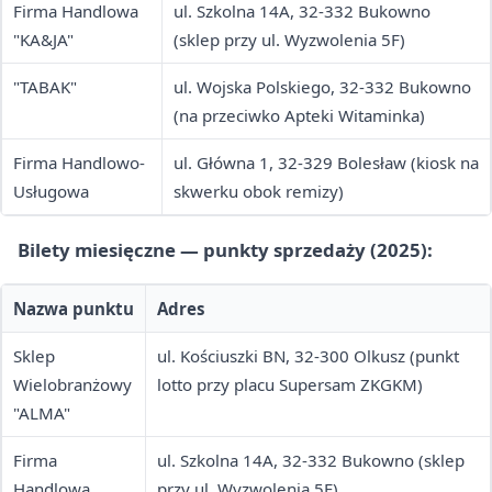
Firma Handlowa
ul. Szkolna 14A, 32-332 Bukowno
"KA&JA"
(sklep przy ul. Wyzwolenia 5F)
"TABAK"
ul. Wojska Polskiego, 32-332 Bukowno
(na przeciwko Apteki Witaminka)
Firma Handlowo-
ul. Główna 1, 32-329 Bolesław (kiosk na
Usługowa
skwerku obok remizy)
Bilety miesięczne — punkty sprzedaży (2025):
Nazwa punktu
Adres
Sklep
ul. Kościuszki BN, 32-300 Olkusz (punkt
Wielobranżowy
lotto przy placu Supersam ZKGKM)
"ALMA"
Firma
ul. Szkolna 14A, 32-332 Bukowno (sklep
Handlowa
przy ul. Wyzwolenia 5F)