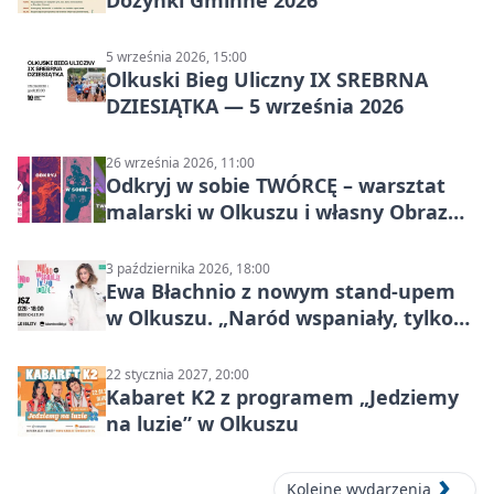
Dożynki Gminne 2026
5 września 2026, 15:00
Olkuski Bieg Uliczny IX SREBRNA
DZIESIĄTKA — 5 września 2026
26 września 2026, 11:00
Odkryj w sobie TWÓRCĘ – warsztat
malarski w Olkuszu i własny Obraz
Mocy
3 października 2026, 18:00
Ewa Błachnio z nowym stand-upem
w Olkuszu. „Naród wspaniały, tylko
ludzie…”
22 stycznia 2027, 20:00
Kabaret K2 z programem „Jedziemy
na luzie” w Olkuszu
Kolejne wydarzenia