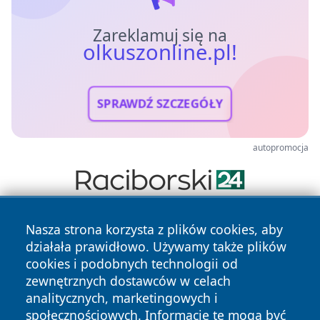
Zareklamuj się na
olkuszonline.pl!
SPRAWDŹ SZCZEGÓŁY
autopromocja
Nasza strona korzysta z plików cookies, aby
działała prawidłowo. Używamy także plików
cookies i podobnych technologii od
zewnętrznych dostawców w celach
analitycznych, marketingowych i
Copyright © 2026 olkuszonline.pl Wszystkie prawa
społecznościowych. Informacje te mogą być