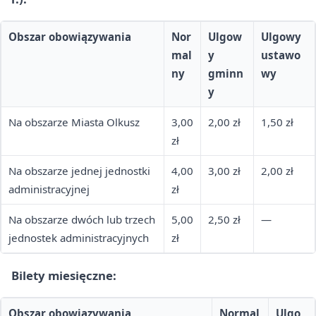
Obszar obowiązywania
Nor
Ulgow
Ulgowy
mal
y
ustawo
ny
gminn
wy
y
Na obszarze Miasta Olkusz
3,00
2,00 zł
1,50 zł
zł
Na obszarze jednej jednostki
4,00
3,00 zł
2,00 zł
administracyjnej
zł
Na obszarze dwóch lub trzech
5,00
2,50 zł
—
jednostek administracyjnych
zł
Bilety miesięczne:
Obszar obowiązywania
Normal
Ulgo