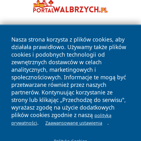
Nasza strona korzysta z plików cookies, aby
działała prawidłowo. Używamy także plików
cookies i podobnych technologii od
zewnętrznych dostawców w celach
Copyright © 2026 olkuszonline.pl Wszystkie prawa
analitycznych, marketingowych i
zastrzeżone.
społecznościowych. Informacje te mogą być
przetwarzane również przez naszych
partnerów. Kontynuując korzystanie ze
Polityka
Polityka
News
Autorzy
strony lub klikając „Przechodzę do serwisu",
Prywatności
Cookies
wyrażasz zgodę na użycie dodatkowych
plików cookies zgodnie z naszą
polityką
.
.
prywatności
Zaawansowane ustawienia