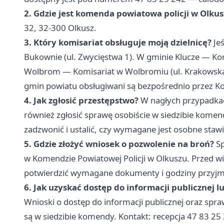
2. Gdzie jest komenda powiatowa policji w Olku
32, 32-300 Olkusz.
3. Który komisariat obsługuje moją dzielnicę?
Je
Bukownie (ul. Zwycięstwa 1). W gminie Klucze — Kom
Wolbrom — Komisariat w Wolbromiu (ul. Krakowska
gmin powiatu obsługiwani są bezpośrednio przez 
4. Jak zgłosić przestępstwo?
W nagłych przypadkac
również zgłosić sprawę osobiście w siedzibie komen
zadzwonić i ustalić, czy wymagane jest osobne staw
5. Gdzie złożyć wniosek o pozwolenie na broń?
Sp
w Komendzie Powiatowej Policji w Olkuszu. Przed wiz
potwierdzić wymagane dokumenty i godziny przyjm
6. Jak uzyskać dostęp do informacji publicznej 
Wnioski o dostęp do informacji publicznej oraz spr
są w siedzibie komendy. Kontakt: recepcja 47 83 25