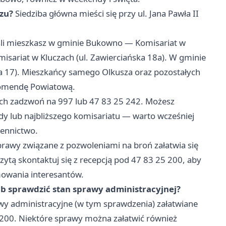
szu?
Siedziba główna mieści się przy ul. Jana Pawła II
śli mieszkasz w gminie Bukowno — Komisariat w
isariat w Kluczach (ul. Zawierciańska 18a). W gminie
 17). Mieszkańcy samego Olkusza oraz pozostałych
Komendę Powiatową.
h zadzwoń na 997 lub 47 83 25 242. Możesz
dy lub najbliższego komisariatu — warto wcześniej
iennictwo.
rawy związane z pozwoleniami na broń załatwia się
ytą skontaktuj się z recepcją pod 47 83 25 200, aby
owania interesantów.
lub sprawdzić stan sprawy administracyjnej?
awy administracyjne (w tym sprawdzenia) załatwiane
 200. Niektóre sprawy można załatwić również