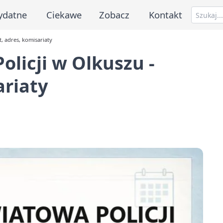
ydatne
Ciekawe
Zobacz
Kontakt
, adres, komisariaty
licji w Olkuszu -
ariaty