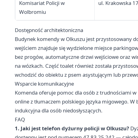
Komisariat Policji w
ul. Krakowska 1
Wolbromiu
Dostępność architektoniczna
Budynek komendy w Olkuszu jest przystosowany do 
wejściem znajduje się wydzielone miejsce parkingo
bez progów, automatyczne drzwi wejściowe oraz wi
na wózkach. Część toalet również została przysto
wchodzić do obiektu z psem asystującym lub przew
Wsparcie komunikacyjne
Komenda oferuje pomoc dla osób z trudnościami w 
online z tłumaczem polskiego języka migowego. W b
indukcyjna dla osób niedosłyszących.
FAQ
1. Jaki jest telefon dyżurny policji w Olkuszu?
Dyż
dostępny jest pod numerem 47 83 25 242 — całodo