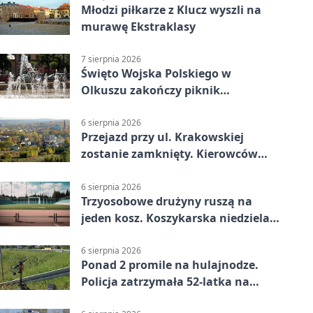
Młodzi piłkarze z Klucz wyszli na
murawę Ekstraklasy
7 sierpnia 2026
Święto Wojska Polskiego w
Olkuszu zakończy piknik
patriotyczny
6 sierpnia 2026
Przejazd przy ul. Krakowskiej
zostanie zamknięty. Kierowców
czeka objazd
6 sierpnia 2026
Trzyosobowe drużyny ruszą na
jeden kosz. Koszykarska niedziela
w Dolince
6 sierpnia 2026
Ponad 2 promile na hulajnodze.
Policja zatrzymała 52-latka na
DK94