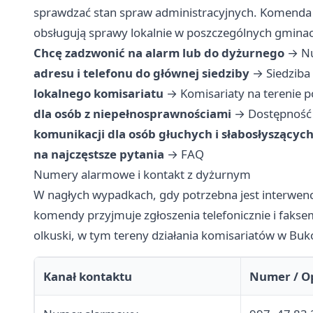
sprawdzać stan spraw administracyjnych. Komenda 
obsługują sprawy lokalnie w poszczególnych gmina
Chcę zadzwonić na alarm lub do dyżurnego
→
N
adresu i telefonu do głównej siedziby
→
Siedziba
lokalnego komisariatu
→
Komisariaty na terenie 
dla osób z niepełnosprawnościami
→
Dostępność 
komunikacji dla osób głuchych i słabosłyszącyc
na najczęstsze pytania
→
FAQ
Numery alarmowe i kontakt z dyżurnym
W nagłych wypadkach, gdy potrzebna jest interwenc
komendy przyjmuje zgłoszenia telefonicznie i fakse
olkuski, w tym tereny działania komisariatów w Buk
Kanał kontaktu
Numer / O