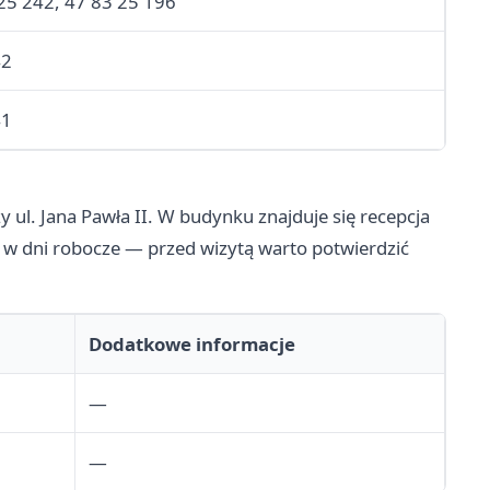
25 242, 47 83 25 196
42
41
 ul. Jana Pawła II. W budynku znajduje się recepcja
w dni robocze — przed wizytą warto potwierdzić
Dodatkowe informacje
—
—