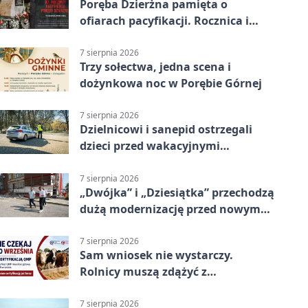
Poręba Dzierżna pamięta o
ofiarach pacyfikacji. Rocznica i
program uroczystości
7 sierpnia 2026
Trzy sołectwa, jedna scena i
dożynkowa noc w Porębie Górnej
7 sierpnia 2026
Dzielnicowi i sanepid ostrzegali
dzieci przed wakacyjnymi
zagrożeniami
7 sierpnia 2026
„Dwójka” i „Dziesiątka” przechodzą
dużą modernizację przed nowym
rokiem
7 sierpnia 2026
Sam wniosek nie wystarczy.
Rolnicy muszą zdążyć z
certyfikatem QMP
7 sierpnia 2026