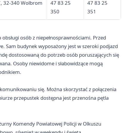
7, 32-340 Wolbrom
47 83 25
47 83 25
350
351
obsługi osób z niepełnosprawnościami. Przed
we. Sam budynek wyposażony jest w szeroki podjazd
ndę dostosowaną do potrzeb osób poruszających się
sowana. Osoby niewidome i słabowidzące mogą
odnikiem.
komunikowaniu się. Można skorzystać z połączenia
iurze przepustek dostępna jest przenośna pętla
urny Komendy Powiatowej Policji w Olkuszu
bowo, również w weekendy i święta.