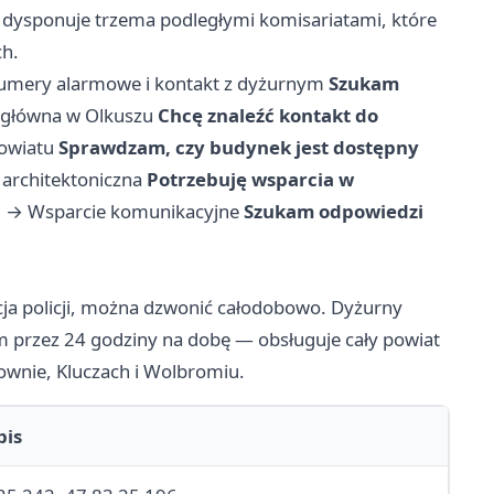
dysponuje trzema podległymi komisariatami, które
ch.
umery alarmowe i kontakt z dyżurnym
Szukam
 główna w Olkuszu
Chcę znaleźć kontakt do
powiatu
Sprawdzam, czy budynek jest dostępny
architektoniczna
Potrzebuję wsparcia w
h
→
Wsparcie komunikacyjne
Szukam odpowiedzi
ja policji, można dzwonić całodobowo. Dyżurny
m przez 24 godziny na dobę — obsługuje cały powiat
ownie, Kluczach i Wolbromiu.
pis