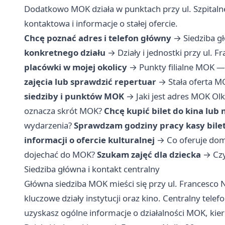
Dodatkowo MOK działa w punktach przy ul. Szpitalne
kontaktowa i informacje o stałej ofercie.
Chcę poznać adres i telefon główny
→
Siedziba g
konkretnego działu
→
Działy i jednostki przy ul. 
placówki w mojej okolicy
→
Punkty filialne MOK —
zajęcia lub sprawdzić repertuar
→
Stała oferta M
siedziby i punktów MOK
→
Jaki jest adres MOK Ol
oznacza skrót MOK?
Chcę kupić bilet do kina lub
wydarzenia?
Sprawdzam godziny pracy kasy bile
informacji o ofercie kulturalnej
→
Co oferuje dom
dojechać do MOK?
Szukam zajęć dla dziecka
→
Czy
Siedziba główna i kontakt centralny
Główna siedziba MOK mieści się przy ul. Francesco N
kluczowe działy instytucji oraz kino. Centralny te
uzyskasz ogólne informacje o działalności MOK, kier