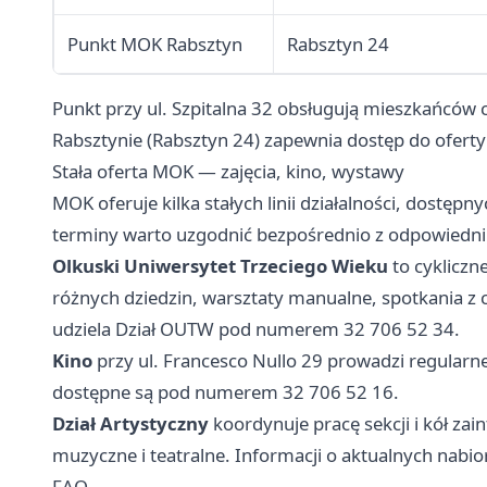
Punkt MOK Rabsztyn
Rabsztyn 24
Punkt przy ul. Szpitalna 32 obsługują mieszkańców 
Rabsztynie (Rabsztyn 24) zapewnia dostęp do oferty
Stała oferta MOK — zajęcia, kino, wystawy
MOK oferuje kilka stałych linii działalności, dostępn
terminy warto uzgodnić bezpośrednio z odpowiedn
Olkuski Uniwersytet Trzeciego Wieku
to cykliczn
różnych dziedzin, warsztaty manualne, spotkania 
udziela Dział OUTW pod numerem 32 706 52 34.
Kino
przy ul. Francesco Nullo 29 prowadzi regularn
dostępne są pod numerem 32 706 52 16.
Dział Artystyczny
koordynuje pracę sekcji i kół za
muzyczne i teatralne. Informacji o aktualnych nabio
FAQ