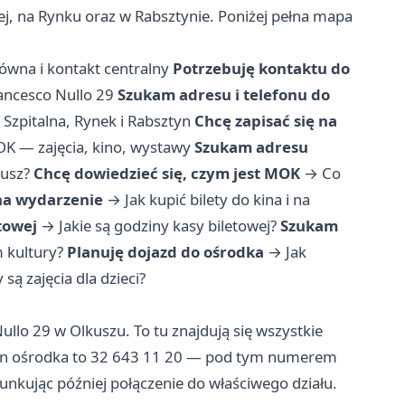
j, na Rynku oraz w Rabsztynie. Poniżej pełna mapa
łówna i kontakt centralny
Potrzebuję kontaktu do
Francesco Nullo 29
Szukam adresu i telefonu do
 Szpitalna, Rynek i Rabsztyn
Chcę zapisać się na
OK — zajęcia, kino, wystawy
Szukam adresu
kusz?
Chcę dowiedzieć się, czym jest MOK
→
Co
 na wydarzenie
→
Jak kupić bilety do kina i na
towej
→
Jakie są godziny kasy biletowej?
Szukam
 kultury?
Planuję dojazd do ośrodka
→
Jak
 są zajęcia dla dzieci?
ullo 29 w Olkuszu. To tu znajdują się wszystkie
lefon ośrodka to 32 643 11 20 — pod tym numerem
unkując później połączenie do właściwego działu.