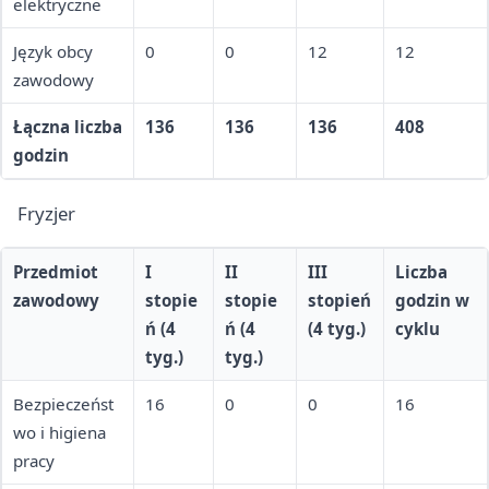
elektryczne
Język obcy
0
0
12
12
zawodowy
Łączna liczba
136
136
136
408
godzin
Fryzjer
Przedmiot
I
II
III
Liczba
zawodowy
stopie
stopie
stopień
godzin w
ń (4
ń (4
(4 tyg.)
cyklu
tyg.)
tyg.)
Bezpieczeńst
16
0
0
16
wo i higiena
pracy