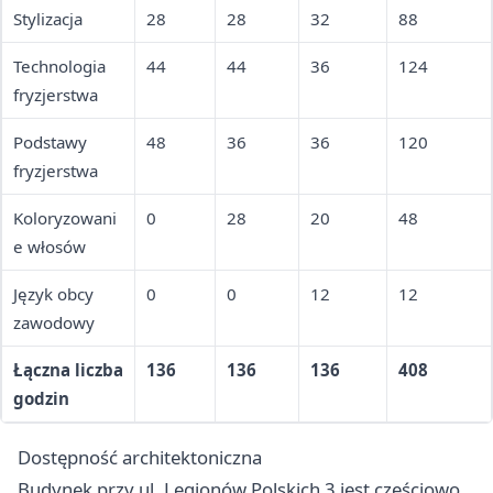
Stylizacja
28
28
32
88
Technologia
44
44
36
124
fryzjerstwa
Podstawy
48
36
36
120
fryzjerstwa
Koloryzowani
0
28
20
48
e włosów
Język obcy
0
0
12
12
zawodowy
Łączna liczba
136
136
136
408
godzin
Dostępność architektoniczna
Budynek przy ul. Legionów Polskich 3 jest częściowo