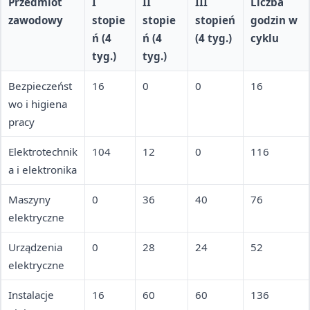
Przedmiot
I
II
III
Liczba
zawodowy
stopie
stopie
stopień
godzin w
ń (4
ń (4
(4 tyg.)
cyklu
tyg.)
tyg.)
Bezpieczeńst
16
0
0
16
wo i higiena
pracy
Elektrotechnik
104
12
0
116
a i elektronika
Maszyny
0
36
40
76
elektryczne
Urządzenia
0
28
24
52
elektryczne
Instalacje
16
60
60
136