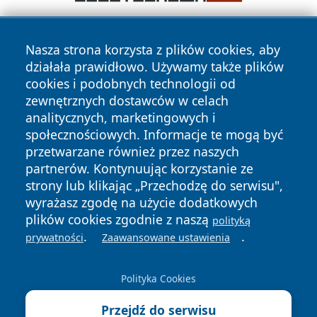
Nasza strona korzysta z plików cookies, aby
działała prawidłowo. Używamy także plików
cookies i podobnych technologii od
zewnętrznych dostawców w celach
analitycznych, marketingowych i
Copyright © 2026 olkuszonline.pl Wszystkie prawa
zastrzeżone.
społecznościowych. Informacje te mogą być
przetwarzane również przez naszych
partnerów. Kontynuując korzystanie ze
Polityka
Polityka
strony lub klikając „Przechodzę do serwisu",
News
Autorzy
Prywatności
Cookies
wyrażasz zgodę na użycie dodatkowych
plików cookies zgodnie z naszą
polityką
.
.
prywatności
Zaawansowane ustawienia
Polityka Cookies
Przejdź do serwisu