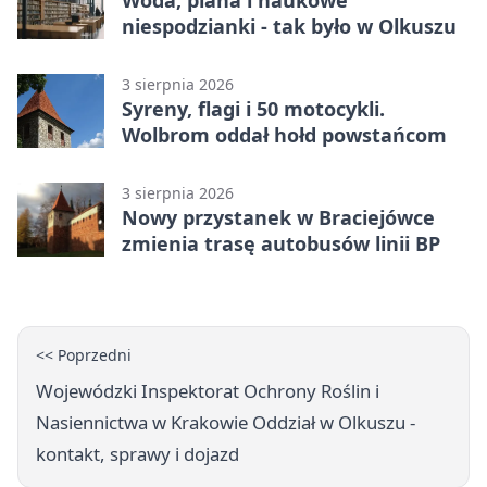
Woda, piana i naukowe
niespodzianki - tak było w Olkuszu
3 sierpnia 2026
Syreny, flagi i 50 motocykli.
Wolbrom oddał hołd powstańcom
3 sierpnia 2026
Nowy przystanek w Braciejówce
zmienia trasę autobusów linii BP
<< Poprzedni
Wojewódzki Inspektorat Ochrony Roślin i
Nasiennictwa w Krakowie Oddział w Olkuszu -
kontakt, sprawy i dojazd