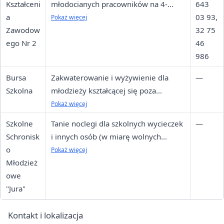
Kształceni
młodocianych pracowników na 4-
643
a
tygodniowych turnusach zawodowych
03 93,
Pokaż więcej
Zawodow
32 75
ego Nr 2
46
986
Bursa
Zakwaterowanie i wyżywienie dla
—
Szkolna
młodzieży kształcącej się poza
miejscem stałego zamieszkania, w
Pokaż więcej
tym uczestników turnusów CKZ2
Szkolne
Tanie noclegi dla szkolnych wycieczek
—
Schronisk
i innych osób (w miarę wolnych
o
miejsc); czynne cały rok
Pokaż więcej
Młodzież
owe
"Jura"
Kontakt i lokalizacja