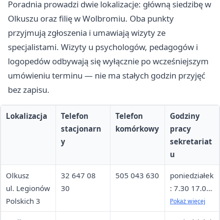
Poradnia prowadzi dwie lokalizacje: główną siedzibę w
Olkuszu oraz filię w Wolbromiu. Oba punkty
przyjmują zgłoszenia i umawiają wizyty ze
specjalistami. Wizyty u psychologów, pedagogów i
logopedów odbywają się wyłącznie po wcześniejszym
umówieniu terminu — nie ma stałych godzin przyjęć
bez zapisu.
Lokalizacja
Telefon
Telefon
Godziny
stacjonarn
komórkowy
pracy
y
sekretariat
u
Olkusz
32 647 08
505 043 630
poniedziałek
ul. Legionów
30
: 7.30 17.00
Polskich 3
wtorek: 7.30
Pokaż więcej
17.00