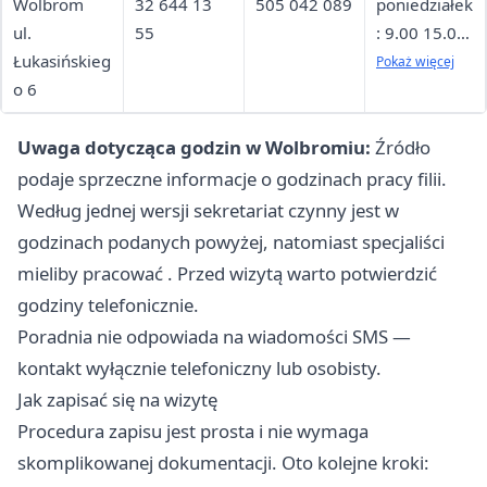
Wolbrom
32 644 13
505 042 089
poniedziałek
środa: 7.30
ul.
55
: 9.00 15.00
16.00
Łukasińskieg
wtorek: 8.30
Pokaż więcej
czwartek:
o 6
14.30
7.30 16.00
środa: 9.00
piątek: 7.00
Uwaga dotycząca godzin w Wolbromiu:
Źródło
15.00
15.00
czwartek:
podaje sprzeczne informacje o godzinach pracy filii.
11.00 17.00
Według jednej wersji sekretariat czynny jest w
piątek: 8.00
godzinach podanych powyżej, natomiast specjaliści
14.00
mieliby pracować . Przed wizytą warto potwierdzić
godziny telefonicznie.
Poradnia nie odpowiada na wiadomości SMS —
kontakt wyłącznie telefoniczny lub osobisty.
Jak zapisać się na wizytę
Procedura zapisu jest prosta i nie wymaga
skomplikowanej dokumentacji. Oto kolejne kroki: