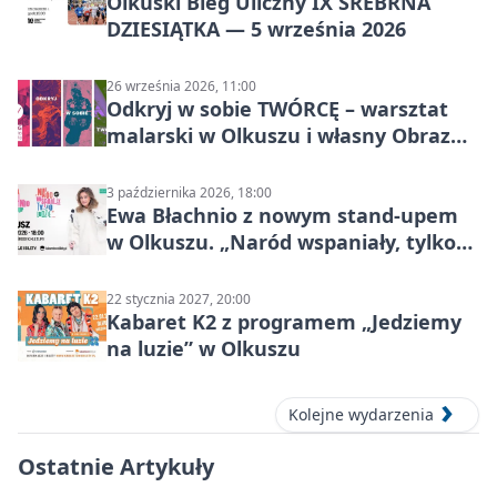
Olkuski Bieg Uliczny IX SREBRNA
DZIESIĄTKA — 5 września 2026
26 września 2026, 11:00
Odkryj w sobie TWÓRCĘ – warsztat
malarski w Olkuszu i własny Obraz
Mocy
3 października 2026, 18:00
Ewa Błachnio z nowym stand-upem
w Olkuszu. „Naród wspaniały, tylko
ludzie…”
22 stycznia 2027, 20:00
Kabaret K2 z programem „Jedziemy
na luzie” w Olkuszu
Kolejne wydarzenia
Ostatnie Artykuły