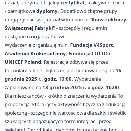
udział, otrzyma oficjalny
certyfikat
, a aktywne dzieci
- pamiątkowe
dyplomy
. Dodatkowo chętne grupy
mogą zgłosić swój udział w konkursie
“Konstruktorzy
Świątecznej Fabryki”
- szczegóły i regulamin
dostępne u organizatorów.
Wydarzenie organizują m.in.
Fundacja V4Sport
,
Akademia KrokietaiLamy
,
Fundacja LOTTO
i
UNICEF Poland
. Rejestracja odbywa się przez
formularz online - zgłoszenia przyjmowane są do
16
grudnia 2025 r., godz. 16:00
. Wydarzenie
zaplanowano na
18 grudnia 2025 r. o godz. 10:00
.
Dla mieszkańców - krótko o znaczeniu wydarzenia To
propozycja, która łączy aktywność fizyczną z edukacją
społeczną - szczególnie wartościowa dla szkół i świetlic
szukających angażujących form integracji przed
świętami. Certyfikaty i dyplomy to praktyczny bonus