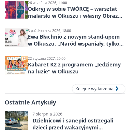
26 września 2026, 11:00
Odkryj w sobie TWÓRCĘ – warsztat
malarski w Olkuszu i własny Obraz
Mocy
3 października 2026, 18:00
Ewa Błachnio z nowym stand-upem
w Olkuszu. „Naród wspaniały, tylko
ludzie…”
22 stycznia 2027, 20:00
Kabaret K2 z programem „Jedziemy
na luzie” w Olkuszu
Kolejne wydarzenia
Ostatnie Artykuły
7 sierpnia 2026
Dzielnicowi i sanepid ostrzegali
dzieci przed wakacyjnymi