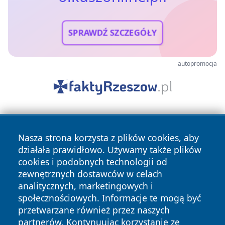
SPRAWDŹ SZCZEGÓŁY
autopromocja
Nasza strona korzysta z plików cookies, aby
działała prawidłowo. Używamy także plików
cookies i podobnych technologii od
zewnętrznych dostawców w celach
Copyright © 2026 olkuszonline.pl Wszystkie prawa
analitycznych, marketingowych i
zastrzeżone.
społecznościowych. Informacje te mogą być
przetwarzane również przez naszych
partnerów. Kontynuując korzystanie ze
Polityka
Polityka