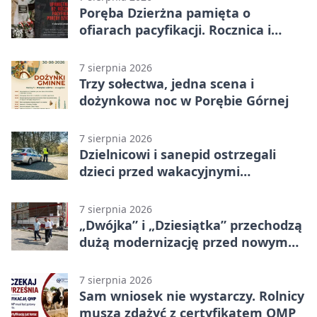
Poręba Dzierżna pamięta o
ofiarach pacyfikacji. Rocznica i
program uroczystości
7 sierpnia 2026
Trzy sołectwa, jedna scena i
dożynkowa noc w Porębie Górnej
7 sierpnia 2026
Dzielnicowi i sanepid ostrzegali
dzieci przed wakacyjnymi
zagrożeniami
7 sierpnia 2026
„Dwójka” i „Dziesiątka” przechodzą
dużą modernizację przed nowym
rokiem
7 sierpnia 2026
Sam wniosek nie wystarczy. Rolnicy
muszą zdążyć z certyfikatem QMP