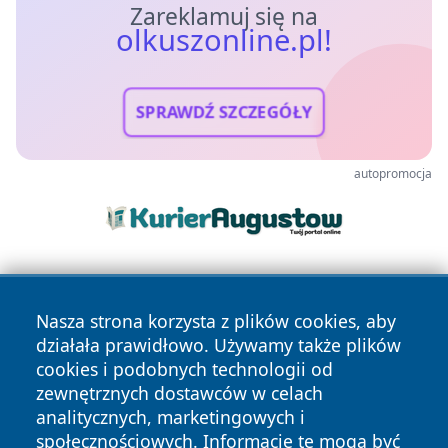
Zareklamuj się na
olkuszonline.pl!
SPRAWDŹ SZCZEGÓŁY
autopromocja
Nasza strona korzysta z plików cookies, aby
działała prawidłowo. Używamy także plików
cookies i podobnych technologii od
zewnętrznych dostawców w celach
Copyright © 2026 olkuszonline.pl Wszystkie prawa
analitycznych, marketingowych i
zastrzeżone.
społecznościowych. Informacje te mogą być