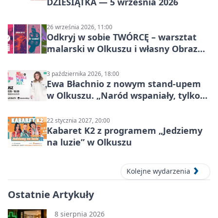
DZIESIĄTKA — 5 września 2026
26 września 2026, 11:00
Odkryj w sobie TWÓRCĘ – warsztat
malarski w Olkuszu i własny Obraz
Mocy
3 października 2026, 18:00
Ewa Błachnio z nowym stand-upem
w Olkuszu. „Naród wspaniały, tylko
ludzie…”
22 stycznia 2027, 20:00
Kabaret K2 z programem „Jedziemy
na luzie” w Olkuszu
Kolejne wydarzenia
Ostatnie Artykuły
8 sierpnia 2026