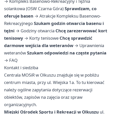
→
Kompleks Basenowo-Rekreacyjny i Tężnia
solankowa (OSW Czarna Góra)
Sprawdzam, co
oferuje basen
→
Atrakcje Kompleksu Basenowo-
Rekreacyjnego
Szukam godzin otwarcia basenu i
tężni
→
Godziny otwarcia
Chcę zarezerwować kort
tenisowy
→
Korty tenisowe
Chcę sprawdzić
darmowe wejścia dla weteranów
→
Uprawnienia
weteranów
Szukam odpowiedzi na częste pytania
→
FAQ
Kontakt i siedziba
Centrala MOSiR w Olkuszu znajduje się w pobliżu
centrum miasta, przy ul. Wiejska 1a. To tu kierować
należy ogólne zapytania dotyczące rezerwacji
obiektów, zapisów na zajęcia oraz spraw
organizacyjnych.
Miejski Ośrodek Sportu i Rekreacji w Olkuszu
ul.