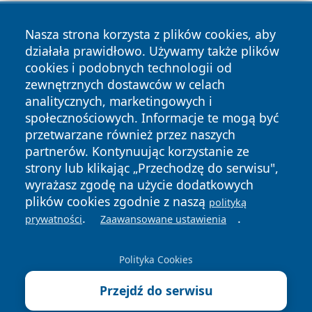
Nasza strona korzysta z plików cookies, aby
działała prawidłowo. Używamy także plików
cookies i podobnych technologii od
zewnętrznych dostawców w celach
analitycznych, marketingowych i
Copyright © 2026 olkuszonline.pl Wszystkie prawa
społecznościowych. Informacje te mogą być
zastrzeżone.
przetwarzane również przez naszych
partnerów. Kontynuując korzystanie ze
strony lub klikając „Przechodzę do serwisu",
Polityka
Polityka
News
Autorzy
wyrażasz zgodę na użycie dodatkowych
Prywatności
Cookies
plików cookies zgodnie z naszą
polityką
.
.
prywatności
Zaawansowane ustawienia
Polityka Cookies
Przejdź do serwisu