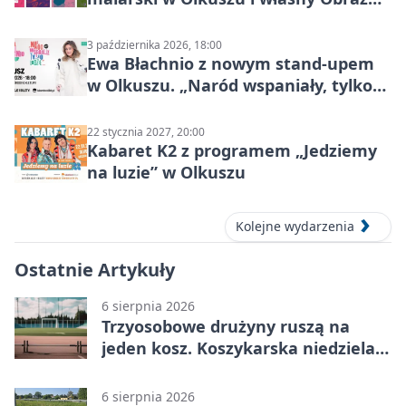
Mocy
3 października 2026, 18:00
Ewa Błachnio z nowym stand-upem
w Olkuszu. „Naród wspaniały, tylko
ludzie…”
22 stycznia 2027, 20:00
Kabaret K2 z programem „Jedziemy
na luzie” w Olkuszu
Kolejne wydarzenia
Ostatnie Artykuły
6 sierpnia 2026
Trzyosobowe drużyny ruszą na
jeden kosz. Koszykarska niedziela
w Dolince
6 sierpnia 2026