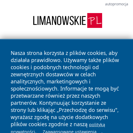
autopromocja
Nasza strona korzysta z plików cookies, aby
działała prawidłowo. Używamy także plików
cookies i podobnych technologii od
zewnętrznych dostawców w celach
Copyright © 2026 olkuszonline.pl Wszystkie prawa
analitycznych, marketingowych i
zastrzeżone.
społecznościowych. Informacje te mogą być
przetwarzane również przez naszych
partnerów. Kontynuując korzystanie ze
Polityka
Polityka
News
Autorzy
strony lub klikając „Przechodzę do serwisu",
Prywatności
Cookies
wyrażasz zgodę na użycie dodatkowych
plików cookies zgodnie z naszą
polityką
.
.
prywatności
Zaawansowane ustawienia