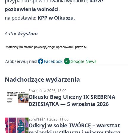
przypadku spowodowania wypadku,
karze
pozbawienia wolności
.
na podstawie:
KPP w Olkuszu
.
Autor:
krystian
Zaobserwuj nas!
Facebook
Google News
Nadchodzące wydarzenia
5 września 2026, 15:00
Olkuski Bieg Uliczny IX SREBRNA
DZIESIĄTKA — 5 września 2026
26 września 2026, 11:00
Odkryj w sobie TWÓRCĘ – warsztat
malarski w Olkuszu i własny Obraz