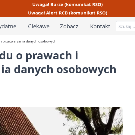
Uwaga! Burze (komunikat RSO)
Uwaga! Alert RCB (komunikat RSO)
ydatne
Ciekawe
Zobacz
Kontakt
ch przetwarzania danych osobowych
du o prawach i
nia danych osobowych