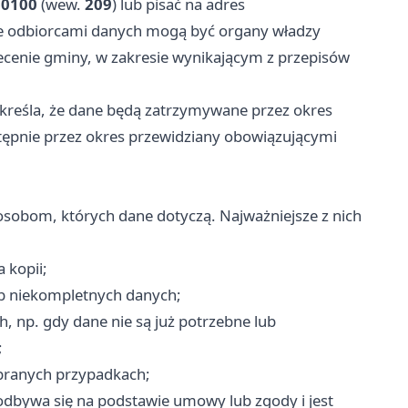
60100
(wew.
209
) lub pisać na adres
 że odbiorcami danych mogą być organy władzy
ecenie gminy, w zakresie wynikającym z przepisów
reśla, że dane będą zatrzymywane przez okres
astępnie przez okres przewidziany obowiązującymi
osobom, których dane dotyczą. Najważniejsze z nich
 kopii;
b niekompletnych danych;
, np. gdy dane nie są już potrzebne lub
;
branych przypadkach;
odbywa się na podstawie umowy lub zgody i jest