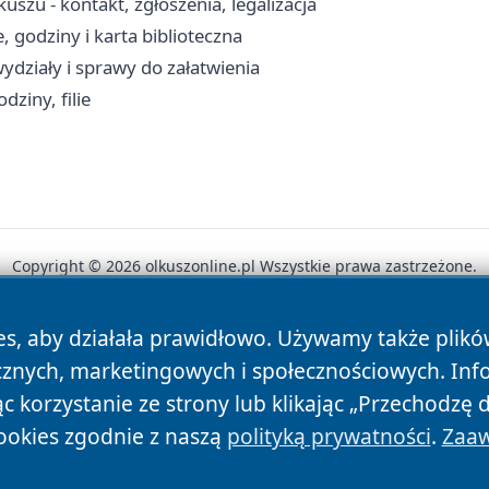
zu - kontakt, zgłoszenia, legalizacja
, godziny i karta biblioteczna
ydziały i sprawy do załatwienia
ziny, filie
Copyright © 2026 olkuszonline.pl Wszystkie prawa zastrzeżone.
es, aby działała prawidłowo. Używamy także plik
News
Autorzy
Polityka Prywatności
Polityka Cookie
cznych, marketingowych i społecznościowych. Inf
 korzystanie ze strony lub klikając „Przechodzę 
ookies zgodnie z naszą
polityką prywatności
.
Zaaw