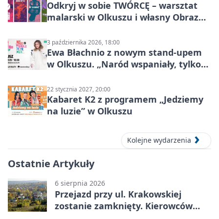
Odkryj w sobie TWÓRCĘ – warsztat
malarski w Olkuszu i własny Obraz
Mocy
3 października 2026, 18:00
Ewa Błachnio z nowym stand-upem
w Olkuszu. „Naród wspaniały, tylko
ludzie…”
22 stycznia 2027, 20:00
Kabaret K2 z programem „Jedziemy
na luzie” w Olkuszu
Kolejne wydarzenia
Ostatnie Artykuły
6 sierpnia 2026
Przejazd przy ul. Krakowskiej
zostanie zamknięty. Kierowców
czeka objazd