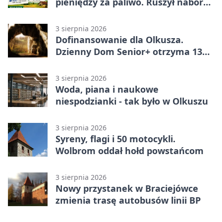
pieniędzy za paliwo. Ruszył nabór
wniosków
3 sierpnia 2026
Dofinansowanie dla Olkusza.
Dzienny Dom Senior+ otrzyma 134
tysiące złotych
3 sierpnia 2026
Woda, piana i naukowe
niespodzianki - tak było w Olkuszu
3 sierpnia 2026
Syreny, flagi i 50 motocykli.
Wolbrom oddał hołd powstańcom
3 sierpnia 2026
Nowy przystanek w Braciejówce
zmienia trasę autobusów linii BP