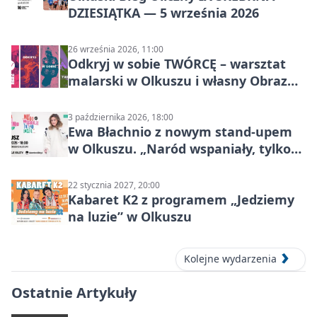
DZIESIĄTKA — 5 września 2026
26 września 2026, 11:00
Odkryj w sobie TWÓRCĘ – warsztat
malarski w Olkuszu i własny Obraz
Mocy
3 października 2026, 18:00
Ewa Błachnio z nowym stand-upem
w Olkuszu. „Naród wspaniały, tylko
ludzie…”
22 stycznia 2027, 20:00
Kabaret K2 z programem „Jedziemy
na luzie” w Olkuszu
Kolejne wydarzenia
Ostatnie Artykuły