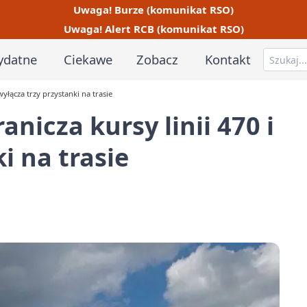
Uwaga! Burze (komunikat RSO)
Uwaga! Alert RCB (komunikat RSO)
ydatne
Ciekawe
Zobacz
Kontakt
yłącza trzy przystanki na trasie
icza kursy linii 470 i
i na trasie