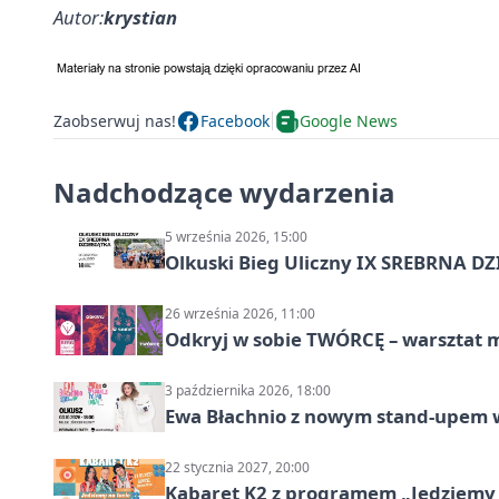
Autor:
krystian
Zaobserwuj nas!
Facebook
Google News
Nadchodzące wydarzenia
5 września 2026, 15:00
Olkuski Bieg Uliczny IX SREBRNA D
26 września 2026, 11:00
Odkryj w sobie TWÓRCĘ – warsztat m
3 października 2026, 18:00
Ewa Błachnio z nowym stand-upem w
22 stycznia 2027, 20:00
Kabaret K2 z programem „Jedziemy 