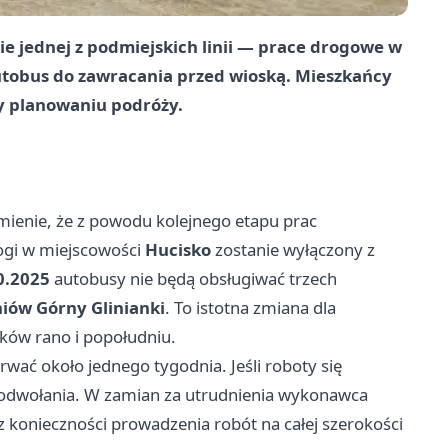
nie jednej z podmiejskich linii — prace drogowe w
utobus do zawracania przed wioską. Mieszkańcy
zy planowaniu podróży.
enie, że z powodu kolejnego etapu prac
ogi w miejscowości
Hucisko
zostanie wyłączony z
0.2025
autobusy nie będą obsługiwać trzech
iów Górny Glinianki
. To istotna zmiana dla
nków rano i popołudniu.
ać około jednego tygodnia. Jeśli roboty się
o odwołania. W zamian za utrudnienia wykonawca
z konieczności prowadzenia robót na całej szerokości