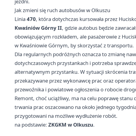
jezdni.
Jak zmieni się ruch autobusów w Olkuszu
Linia
470
, która dotychczas kursowała przez Hucisk
Kwaśniów Górny II
, gdzie autobus będzie zawracał.
obowiązującym rozkładem, ale pasażerowie z Huciska
w Kwaśniowie Górnym, by skorzystać z transportu.
Dla regularnych podróżnych oznacza to zmianę na
dotychczasowych przystankach i potrzeba sprawdzen
alternatywnym przystanku. W sytuacji skrócenia tr
przekazywane przez wykonawcę prac oraz operator
przewoźnika i powiatowe ogłoszenia o robocie dro
Remont, choć uciążliwy, ma na celu poprawę stanu d
trwania prac oszacowano na około jednego tygodnia
przygotowani na możliwe wydłużenie robót.
na podstawie:
ZKGKM w Olkuszu
.