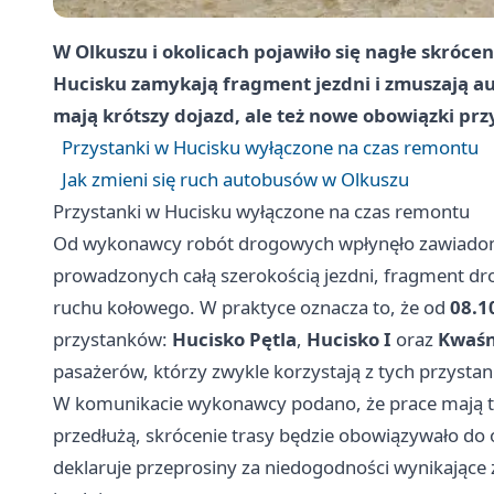
W Olkuszu i okolicach pojawiło się nagłe skróce
Hucisku zamykają fragment jezdni i zmuszają a
mają krótszy dojazd, ale też nowe obowiązki pr
Przystanki w Hucisku wyłączone na czas remontu
Jak zmieni się ruch autobusów w Olkuszu
Przystanki w Hucisku wyłączone na czas remontu
Od wykonawcy robót drogowych wpłynęło zawiadomi
prowadzonych całą szerokością jezdni, fragment dr
ruchu kołowego. W praktyce oznacza to, że od
08.1
przystanków:
Hucisko Pętla
,
Hucisko I
oraz
Kwaśn
pasażerów, którzy zwykle korzystają z tych przysta
W komunikacie wykonawcy podano, że prace mają trw
przedłużą, skrócenie trasy będzie obowiązywało d
deklaruje przeprosiny za niedogodności wynikające 