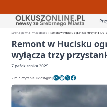
Prz
Strona główna
Wiadomości
Remont w Hucisku ogranicza kursy linii 470 i w
Remont w Hucisku ogran
wyłącza trzy przystank
7 października 2025
2 min czytania
Udostępnij