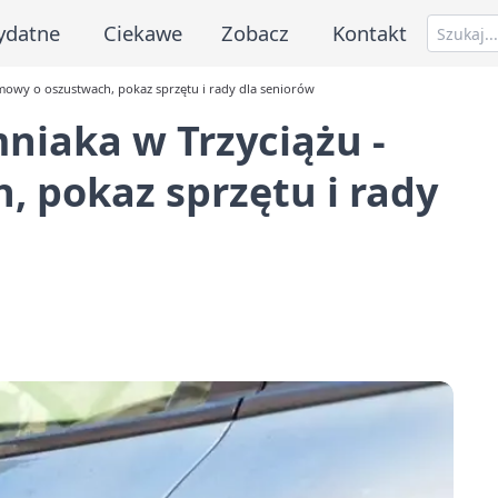
ydatne
Ciekawe
Zobacz
Kontakt
ozmowy o oszustwach, pokaz sprzętu i rady dla seniorów
mniaka w Trzyciążu -
 pokaz sprzętu i rady