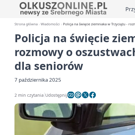
Prz
Strona główna
Wiadomości
Policja na święcie ziemniaka w Trzyciążu - r
Policja na święcie zie
rozmowy o oszustwach,
dla seniorów
7 października 2025
2 min czytania
Udostępnij