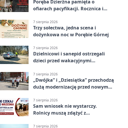
Poręba Dzierżna pamięta o
ofiarach pacyfikacji. Rocznica i
program uroczystości
7 sierpnia 2026
Trzy sołectwa, jedna scena i
dożynkowa noc w Porębie Górnej
7 sierpnia 2026
Dzielnicowi i sanepid ostrzegali
dzieci przed wakacyjnymi
zagrożeniami
7 sierpnia 2026
„Dwójka” i „Dziesiątka” przechodzą
dużą modernizację przed nowym
rokiem
7 sierpnia 2026
Sam wniosek nie wystarczy.
Rolnicy muszą zdążyć z
certyfikatem QMP
7 sierpnia 2026