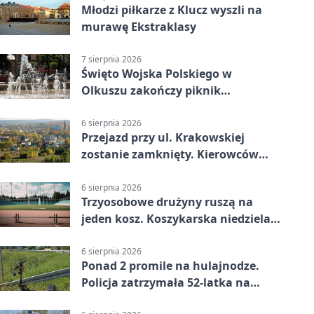
Młodzi piłkarze z Klucz wyszli na
murawę Ekstraklasy
7 sierpnia 2026
Święto Wojska Polskiego w
Olkuszu zakończy piknik
patriotyczny
6 sierpnia 2026
Przejazd przy ul. Krakowskiej
zostanie zamknięty. Kierowców
czeka objazd
6 sierpnia 2026
Trzyosobowe drużyny ruszą na
jeden kosz. Koszykarska niedziela
w Dolince
6 sierpnia 2026
Ponad 2 promile na hulajnodze.
Policja zatrzymała 52-latka na
DK94