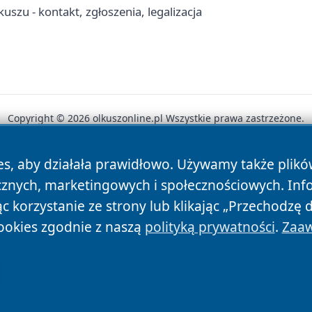
zu - kontakt, zgłoszenia, legalizacja
Copyright © 2026 olkuszonline.pl Wszystkie prawa zastrzeżone.
es, aby działała prawidłowo. Używamy także plik
News
Autorzy
Polityka Prywatności
Polityka Cookie
cznych, marketingowych i społecznościowych. Inf
 korzystanie ze strony lub klikając „Przechodzę 
ookies zgodnie z naszą
polityką prywatności
.
Zaaw