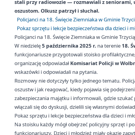
stali przy radiowozie — rozmawiali z seniorami, uc
oszustom. Olkusz patrzył i słuchał.
Policjanci na 18. Święcie Ziemniaka w Gminie Trzyc
Pokaz sprzętu i lekcje bezpieczeństwa dla dzieci i m
Policjanci na 18. Święcie Ziemniaka w Gminie Trzyci
W niedzielę
5 października 2025 r.
na terenie
18. Ś
funkcjonariusze przygotowali stoisko profilaktyczne
organizację odpowiadał
Komisariat Policji w Wolb
wskazówki i odpowiadali na pytania.
Rozmowy nie dotyczyły tylko jednego tematu. Polic
oszustw i jak reagować, kiedy pojawia się podejrzen
zabezpieczania majątku i informowali, gdzie szukać
włączali się do dyskusji, dzielili się własnymi doświa
Pokaz sprzętu i lekcje bezpieczeństwa dla dzieci i mł
Na stoisku każdy mógł obejrzeć policyjny sprzęt i 
funkcjonariuszy. Dzieci i młodzież miały okazję zap