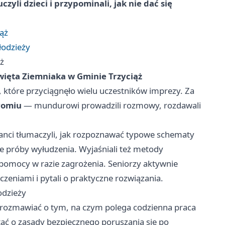
zyli dzieci i przypominali, jak nie dać się
iąż
łodzieży
ąż
więta Ziemniaka w Gminie Trzyciąż
, które przyciągnęło wielu uczestników imprezy. Za
romiu
— mundurowi prowadzili rozmowy, rozdawali
janci tłumaczyli, jak rozpoznawać typowe schematy
ie próby wyłudzenia. Wyjaśniali też metody
 pomocy w razie zagrożenia. Seniorzy aktywnie
dczeniami i pytali o praktyczne rozwiązania.
odzieży
porozmawiać o tym, na czym polega codzienna praca
ytać o zasady bezpiecznego poruszania się po