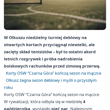
W Olkuszu niedzielny turniej deblowy na
otwartych kortach przyciągnął niewielki, ale
zacięty skład tenisistów – był to ostatni akord
letnich rozgrywek i próba nadrobienia
boiskowych rachunków przed zimową przerwą.
Korty OSW “Czarna Góra” kończą sezon na mączce
Olkusz żegna sezon deblowy i myśli o przyszłym
roku
Korty OSW “Czarna Góra” kończą sezon na mączce
W rywalizacji, która odbyła się w niedzielę
4
października
, wystąpiło
pięć par
. Najlepszym