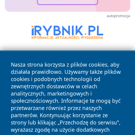
autopromocja
Nasza strona korzysta z plików cookies, aby
działała prawidłowo. Używamy także plików
cookies i podobnych technologii od
zewnętrznych dostawców w celach
Copyright © 2026 olkuszonline.pl Wszystkie prawa
analitycznych, marketingowych i
zastrzeżone.
społecznościowych. Informacje te mogą być
przetwarzane również przez naszych
partnerów. Kontynuując korzystanie ze
Polityka
Polityka
News
Autorzy
strony lub klikając „Przechodzę do serwisu",
Prywatności
Cookies
wyrażasz zgodę na użycie dodatkowych