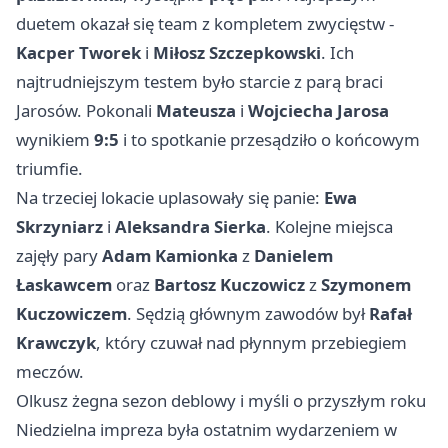
duetem okazał się team z kompletem zwycięstw -
Kacper Tworek
i
Miłosz Szczepkowski
. Ich
najtrudniejszym testem było starcie z parą braci
Jarosów. Pokonali
Mateusza
i
Wojciecha Jarosa
wynikiem
9:5
i to spotkanie przesądziło o końcowym
triumfie.
Na trzeciej lokacie uplasowały się panie:
Ewa
Skrzyniarz
i
Aleksandra Sierka
. Kolejne miejsca
zajęły pary
Adam Kamionka
z
Danielem
Łaskawcem
oraz
Bartosz Kuczowicz
z
Szymonem
Kuczowiczem
. Sędzią głównym zawodów był
Rafał
Krawczyk
, który czuwał nad płynnym przebiegiem
meczów.
Olkusz żegna sezon deblowy i myśli o przyszłym roku
Niedzielna impreza była ostatnim wydarzeniem w