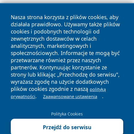
Nasza strona korzysta z plików cookies, aby
działała prawidłowo. Używamy także plików
cookies i podobnych technologii od
zewnętrznych dostawców w celach
Copyright © 2026 olkuszonline.pl Wszystkie prawa
analitycznych, marketingowych i
zastrzeżone.
społecznościowych. Informacje te mogą być
przetwarzane również przez naszych
partnerów. Kontynuując korzystanie ze
Polityka
Polityka
News
Autorzy
strony lub klikając „Przechodzę do serwisu",
Prywatności
Cookies
wyrażasz zgodę na użycie dodatkowych
plików cookies zgodnie z naszą
polityką
.
.
prywatności
Zaawansowane ustawienia
Polityka Cookies
Przejdź do serwisu