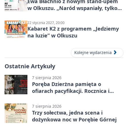
Ewa Błachnio z nowym stand-upem
w Olkuszu. „Naród wspaniały, tylko
ludzie…”
22 stycznia 2027, 20:00
Kabaret K2 z programem „Jedziemy
na luzie” w Olkuszu
Kolejne wydarzenia
Ostatnie Artykuły
7 sierpnia 2026
Poręba Dzierżna pamięta o
ofiarach pacyfikacji. Rocznica i
program uroczystości
7 sierpnia 2026
Trzy sołectwa, jedna scena i
dożynkowa noc w Porębie Górnej