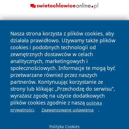
Nasza strona korzysta z plików cookies, aby
działała prawidłowo. Używamy także plików
cookies i podobnych technologii od
zewnętrznych dostawców w celach
Copyright © 2026 olkuszonline.pl Wszystkie prawa
analitycznych, marketingowych i
zastrzeżone.
społecznościowych. Informacje te mogą być
przetwarzane również przez naszych
partnerów. Kontynuując korzystanie ze
Polityka
Polityka
News
Autorzy
strony lub klikając „Przechodzę do serwisu",
Prywatności
Cookies
wyrażasz zgodę na użycie dodatkowych
plików cookies zgodnie z naszą
polityką
.
.
prywatności
Zaawansowane ustawienia
Polityka Cookies