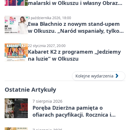
malarski w Olkuszu i własny Obraz
Mocy
3 października 2026, 18:00
Ewa Błachnio z nowym stand-upem
w Olkuszu. „Naród wspaniały, tylko
ludzie…”
22 stycznia 2027, 20:00
Kabaret K2 z programem „Jedziemy
na luzie” w Olkuszu
Kolejne wydarzenia
Ostatnie Artykuły
7 sierpnia 2026
Poręba Dzierżna pamięta o
ofiarach pacyfikacji. Rocznica i
program uroczystości