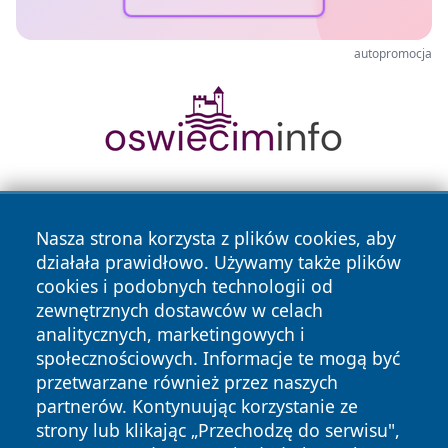
autopromocja
Nasza strona korzysta z plików cookies, aby
działała prawidłowo. Używamy także plików
cookies i podobnych technologii od
zewnętrznych dostawców w celach
Copyright © 2026 olkuszonline.pl Wszystkie prawa
analitycznych, marketingowych i
zastrzeżone.
społecznościowych. Informacje te mogą być
przetwarzane również przez naszych
partnerów. Kontynuując korzystanie ze
Polityka
Polityka
News
Autorzy
strony lub klikając „Przechodzę do serwisu",
Prywatności
Cookies