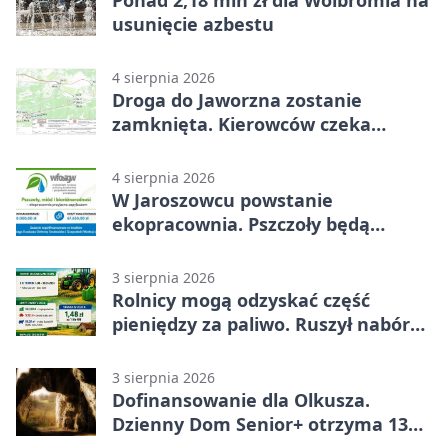
Ponad 2,18 mln zł dla Wolbromia na
usunięcie azbestu
4 sierpnia 2026
Droga do Jaworzna zostanie
zamknięta. Kierowców czeka
objazd
4 sierpnia 2026
W Jaroszowcu powstanie
ekopracownia. Pszczoły będą
częścią lekcji
3 sierpnia 2026
Rolnicy mogą odzyskać część
pieniędzy za paliwo. Ruszył nabór
wniosków
3 sierpnia 2026
Dofinansowanie dla Olkusza.
Dzienny Dom Senior+ otrzyma 134