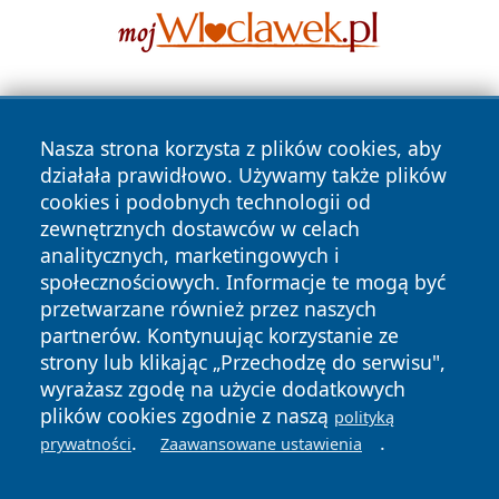
Nasza strona korzysta z plików cookies, aby
działała prawidłowo. Używamy także plików
cookies i podobnych technologii od
zewnętrznych dostawców w celach
Copyright © 2026 olkuszonline.pl Wszystkie prawa
analitycznych, marketingowych i
zastrzeżone.
społecznościowych. Informacje te mogą być
przetwarzane również przez naszych
partnerów. Kontynuując korzystanie ze
Polityka
Polityka
News
Autorzy
strony lub klikając „Przechodzę do serwisu",
Prywatności
Cookies
wyrażasz zgodę na użycie dodatkowych
plików cookies zgodnie z naszą
polityką
.
.
prywatności
Zaawansowane ustawienia