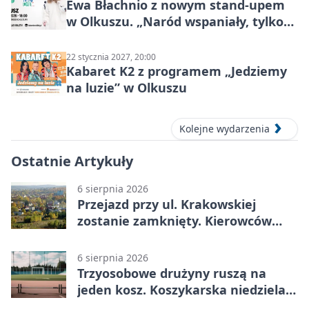
Ewa Błachnio z nowym stand-upem
w Olkuszu. „Naród wspaniały, tylko
ludzie…”
22 stycznia 2027, 20:00
Kabaret K2 z programem „Jedziemy
na luzie” w Olkuszu
Kolejne wydarzenia
Ostatnie Artykuły
6 sierpnia 2026
Przejazd przy ul. Krakowskiej
zostanie zamknięty. Kierowców
czeka objazd
6 sierpnia 2026
Trzyosobowe drużyny ruszą na
jeden kosz. Koszykarska niedziela
w Dolince