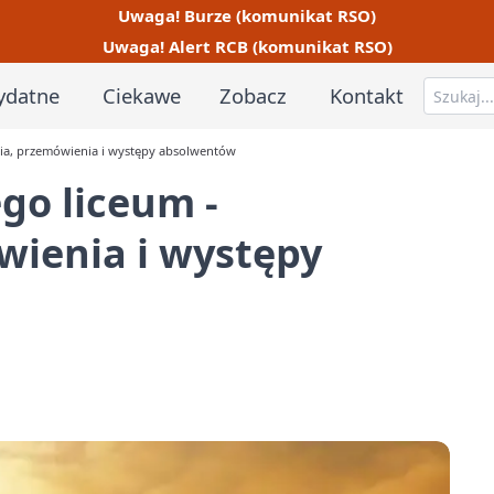
Uwaga! Burze (komunikat RSO)
Uwaga! Alert RCB (komunikat RSO)
ydatne
Ciekawe
Zobacz
Kontakt
ia, przemówienia i występy absolwentów
go liceum -
ienia i występy