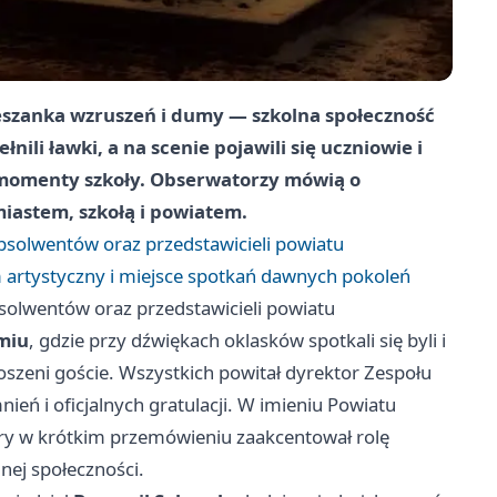
szanka wzruszeń i dumy — szkolna społeczność
nili ławki, a na scenie pojawili się uczniowie i
 momenty szkoły. Obserwatorzy mówią o
iastem, szkołą i powiatem.
bsolwentów oraz przedstawicieli powiatu
artystyczny i miejsce spotkań dawnych pokoleń
solwentów oraz przedstawicieli powiatu
miu
, gdzie przy dźwiękach oklasków spotkali się byli i
szeni goście. Wszystkich powitał dyrektor Zespołu
eń i oficjalnych gratulacji. W imieniu Powiatu
óry w krótkim przemówieniu zaakcentował rolę
ej społeczności.