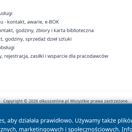
usługi
u - kontakt, awarie, e-BOK
akt, godziny, zbiory i karta biblioteczna
, godziny, sprzedaż dzieł sztuki
obsługi
 rejestracja, zasiłki i wsparcie dla pracodawców
Copyright © 2026 olkuszonline.pl Wszystkie prawa zastrzeżone.
es, aby działała prawidłowo. Używamy także plik
News
Autorzy
Polityka Prywatności
Polityka Cookie
cznych, marketingowych i społecznościowych. Inf