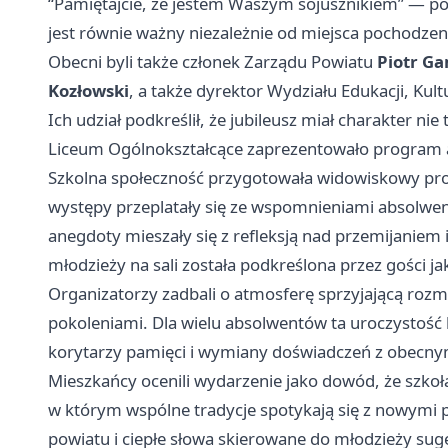
“Pamiętajcie, że jestem Waszym sojusznikiem” — p
jest równie ważny niezależnie od miejsca pochodzen
Obecni byli także członek Zarządu Powiatu
Piotr G
Kozłowski
, a także dyrektor Wydziału Edukacji, Kult
Ich udział podkreślił, że jubileusz miał charakter nie
Liceum Ogólnokształcące zaprezentowało program a
Szkolna społeczność przygotowała widowiskowy pro
występy przeplatały się ze wspomnieniami absolwe
anegdoty mieszały się z refleksją nad przemijaniem 
młodzieży na sali została podkreślona przez gości j
Organizatorzy zadbali o atmosferę sprzyjającą ro
pokoleniami. Dla wielu absolwentów ta uroczystość
korytarzy pamięci i wymiany doświadczeń z obecny
Mieszkańcy ocenili wydarzenie jako dowód, że szkoła
w którym wspólne tradycje spotykają się z nowymi 
powiatu i ciepłe słowa skierowane do młodzieży su