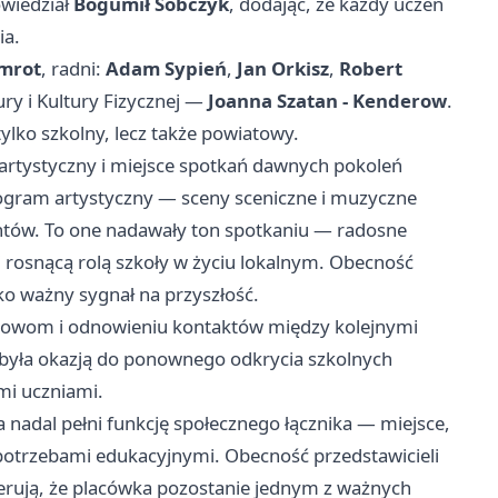
owiedział
Bogumił Sobczyk
, dodając, że każdy uczeń
ia.
amrot
, radni:
Adam Sypień
,
Jan Orkisz
,
Robert
ury i Kultury Fizycznej —
Joanna Szatan - Kenderow
.
 tylko szkolny, lecz także powiatowy.
rtystyczny i miejsce spotkań dawnych pokoleń
gram artystyczny — sceny sceniczne i muzyczne
ntów. To one nadawały ton spotkaniu — radosne
i rosnącą rolą szkoły w życiu lokalnym. Obecność
ako ważny sygnał na przyszłość.
zmowom i odnowieniu kontaktów między kolejnymi
 była okazją do ponownego odkrycia szkolnych
mi uczniami.
 nadal pełni funkcję społecznego łącznika — miejsce,
potrzebami edukacyjnymi. Obecność przedstawicieli
gerują, że placówka pozostanie jednym z ważnych