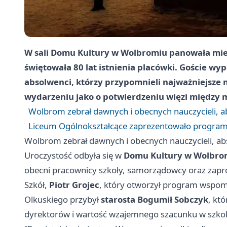
W sali Domu Kultury w Wolbromiu panowała mie
świętowała
80 lat
istnienia placówki. Goście wypeł
absolwenci, którzy przypomnieli najważniejsze
wydarzeniu jako o potwierdzeniu więzi między m
Wolbrom zebrał dawnych i obecnych nauczycieli, a
Liceum Ogólnokształcące zaprezentowało program 
Wolbrom zebrał dawnych i obecnych nauczycieli, ab
Uroczystość odbyła się w
Domu Kultury w Wolbro
obecni pracownicy szkoły, samorządowcy oraz zapro
Szkół,
Piotr Grojec
, który otworzył program wspomni
Olkuskiego przybył
starosta Bogumił Sobczyk
, kt
dyrektorów i wartość wzajemnego szacunku w szkoln