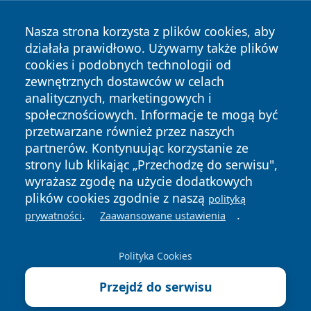
Nasza strona korzysta z plików cookies, aby
działała prawidłowo. Używamy także plików
cookies i podobnych technologii od
zewnętrznych dostawców w celach
Copyright © 2026 olkuszonline.pl Wszystkie prawa
analitycznych, marketingowych i
zastrzeżone.
społecznościowych. Informacje te mogą być
przetwarzane również przez naszych
partnerów. Kontynuując korzystanie ze
Polityka
Polityka
News
Autorzy
strony lub klikając „Przechodzę do serwisu",
Prywatności
Cookies
wyrażasz zgodę na użycie dodatkowych
plików cookies zgodnie z naszą
polityką
.
.
prywatności
Zaawansowane ustawienia
Polityka Cookies
Przejdź do serwisu