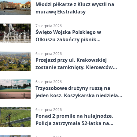
Młodzi piłkarze z Klucz wyszli na
murawę Ekstraklasy
7 sierpnia 2026
Święto Wojska Polskiego w
Olkuszu zakończy piknik
patriotyczny
6 sierpnia 2026
Przejazd przy ul. Krakowskiej
zostanie zamknięty. Kierowców
czeka objazd
6 sierpnia 2026
Trzyosobowe drużyny ruszą na
jeden kosz. Koszykarska niedziela
w Dolince
6 sierpnia 2026
Ponad 2 promile na hulajnodze.
Policja zatrzymała 52-latka na
DK94