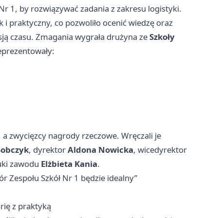
 Nr 1, by rozwiązywać zadania z zakresu logistyki.
k i praktyczny, co pozwoliło ocenić wiedzę oraz
sją czasu. Zmagania wygrała drużyna ze
Szkoły
reprezentowały:
a zwycięzcy nagrody rzeczowe. Wręczali je
Sobczyk
, dyrektor
Aldona Nowicka
, wicedyrektor
auki zawodu
Elżbieta Kania
.
bór Zespołu Szkół Nr 1 będzie idealny”
rię z praktyką