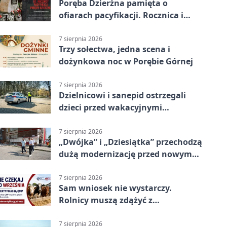
Poręba Dzierżna pamięta o
ofiarach pacyfikacji. Rocznica i
program uroczystości
7 sierpnia 2026
Trzy sołectwa, jedna scena i
dożynkowa noc w Porębie Górnej
7 sierpnia 2026
Dzielnicowi i sanepid ostrzegali
dzieci przed wakacyjnymi
zagrożeniami
7 sierpnia 2026
„Dwójka” i „Dziesiątka” przechodzą
dużą modernizację przed nowym
rokiem
7 sierpnia 2026
Sam wniosek nie wystarczy.
Rolnicy muszą zdążyć z
certyfikatem QMP
7 sierpnia 2026