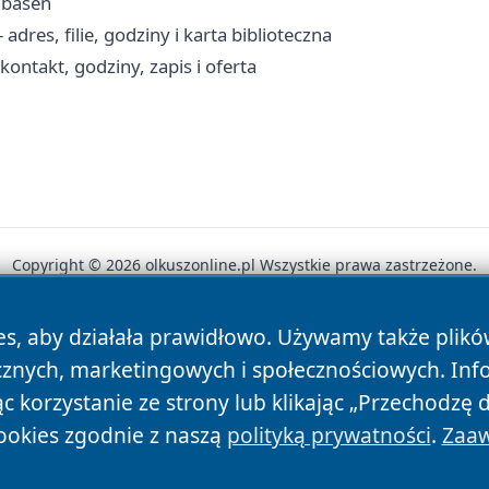
 basen
adres, filie, godziny i karta biblioteczna
ntakt, godziny, zapis i oferta
Copyright © 2026 olkuszonline.pl Wszystkie prawa zastrzeżone.
es, aby działała prawidłowo. Używamy także plik
News
Autorzy
Polityka Prywatności
Polityka Cookie
cznych, marketingowych i społecznościowych. Inf
 korzystanie ze strony lub klikając „Przechodzę 
ookies zgodnie z naszą
polityką prywatności
.
Zaaw