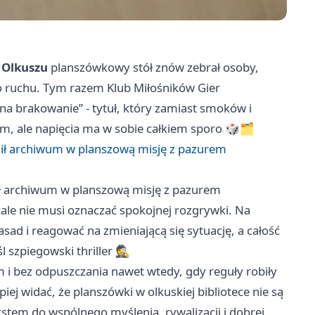
w Olkuszu
planszówkowy stół znów zebrał osoby,
go ruchu. Tym razem Klub Miłośników Gier
 na brakowanie” - tytuł, który zamiast smoków i
m, ale napięcia ma w sobie całkiem sporo 🎲🗂️
enił archiwum w planszową misję z pazurem
nił archiwum w planszową misję z pazurem
ale nie musi oznaczać spokojnej rozgrywki. Na
asad i reagować na zmieniającą się sytuację, a całość
szpiegowski thriller 🕵️
 i bez odpuszczania nawet wtedy, gdy reguły robiły
ej widać, że planszówki w olkuskiej bibliotece nie są
stem do wspólnego myślenia, rywalizacji i dobrej