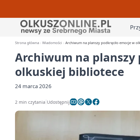
Prz
Strona główna
Wiadomości
Archiwum na planszy podkręciło emocje w olku
Archiwum na planszy 
olkuskiej bibliotece
24 marca 2026
2 min czytania
Udostępnij