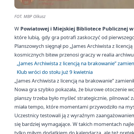
FOT. MBP Olkusz
W
Powiatowej i Miejskiej Bibliotece Publicznej 
które lubią, gdy gra potrafi zaskoczyć od pierwsze
Planszowych sięgnął po „James Archiwista z licencją
kosmicznych bitew przenosi graczy w realia archiwu
„James Archiwista z licencją na brakowanie” zami
Klub wróci do stołu już 9 kwietnia
„James Archiwista z licencją na brakowanie” zamie
Nowa gra szybko pokazała, że biurowe otoczenie wc
planszy trzeba było myśleć strategicznie, pilnować z
miała tempo, które momentami przywodziło na myśl 
Uczestnicy testowali ją z wyraźnym zaangażowaniem
się bardziej wymagające. W takich momentach najlepi
tylko miłym dodatkiem do kalendarza, ale też pretek