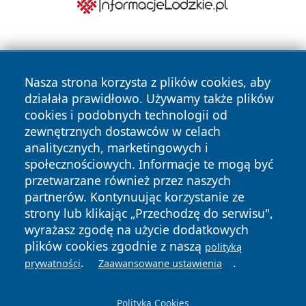
Nasza strona korzysta z plików cookies, aby
działała prawidłowo. Używamy także plików
cookies i podobnych technologii od
zewnętrznych dostawców w celach
Copyright © 2026 olkuszonline.pl Wszystkie prawa
analitycznych, marketingowych i
zastrzeżone.
społecznościowych. Informacje te mogą być
przetwarzane również przez naszych
partnerów. Kontynuując korzystanie ze
Polityka
Polityka
News
Autorzy
strony lub klikając „Przechodzę do serwisu",
Prywatności
Cookies
wyrażasz zgodę na użycie dodatkowych
plików cookies zgodnie z naszą
polityką
.
.
prywatności
Zaawansowane ustawienia
Polityka Cookies