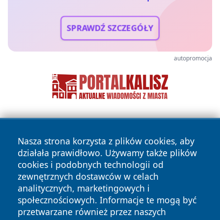
SPRAWDŹ SZCZEGÓŁY
autopromocja
Nasza strona korzysta z plików cookies, aby
działała prawidłowo. Używamy także plików
cookies i podobnych technologii od
zewnętrznych dostawców w celach
Copyright © 2026 olkuszonline.pl Wszystkie prawa
analitycznych, marketingowych i
zastrzeżone.
społecznościowych. Informacje te mogą być
przetwarzane również przez naszych