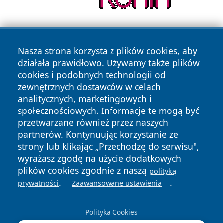
Nasza strona korzysta z plików cookies, aby
działała prawidłowo. Używamy także plików
cookies i podobnych technologii od
zewnętrznych dostawców w celach
Copyright © 2026 olkuszonline.pl Wszystkie prawa
analitycznych, marketingowych i
zastrzeżone.
społecznościowych. Informacje te mogą być
przetwarzane również przez naszych
partnerów. Kontynuując korzystanie ze
Polityka
Polityka
News
Autorzy
strony lub klikając „Przechodzę do serwisu",
Prywatności
Cookies
wyrażasz zgodę na użycie dodatkowych
plików cookies zgodnie z naszą
polityką
.
.
prywatności
Zaawansowane ustawienia
Polityka Cookies