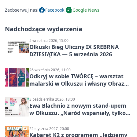
Zaobserwuj nas!
Facebook
Google News
Nadchodzące wydarzenia
5 września 2026, 15:00
Olkuski Bieg Uliczny IX SREBRNA
DZIESIĄTKA — 5 września 2026
26 września 2026, 11:00
Odkryj w sobie TWÓRCĘ – warsztat
malarski w Olkuszu i własny Obraz
Mocy
3 października 2026, 18:00
Ewa Błachnio z nowym stand-upem
w Olkuszu. „Naród wspaniały, tylko
ludzie…”
22 stycznia 2027, 20:00
Kabaret K2 z programem „Jedziemy