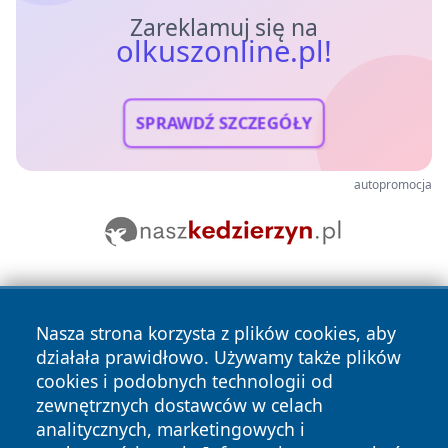
Zareklamuj się na
olkuszonline.pl!
SPRAWDŹ SZCZEGÓŁY
autopromocja
Nasza strona korzysta z plików cookies, aby
działała prawidłowo. Używamy także plików
cookies i podobnych technologii od
zewnętrznych dostawców w celach
Copyright © 2026 olkuszonline.pl Wszystkie prawa
analitycznych, marketingowych i
zastrzeżone.