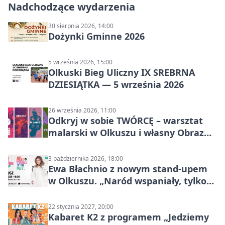
Nadchodzące wydarzenia
30 sierpnia 2026, 14:00
Dożynki Gminne 2026
5 września 2026, 15:00
Olkuski Bieg Uliczny IX SREBRNA
DZIESIĄTKA — 5 września 2026
26 września 2026, 11:00
Odkryj w sobie TWÓRCĘ – warsztat
malarski w Olkuszu i własny Obraz
Mocy
3 października 2026, 18:00
Ewa Błachnio z nowym stand-upem
w Olkuszu. „Naród wspaniały, tylko
ludzie…”
22 stycznia 2027, 20:00
Kabaret K2 z programem „Jedziemy