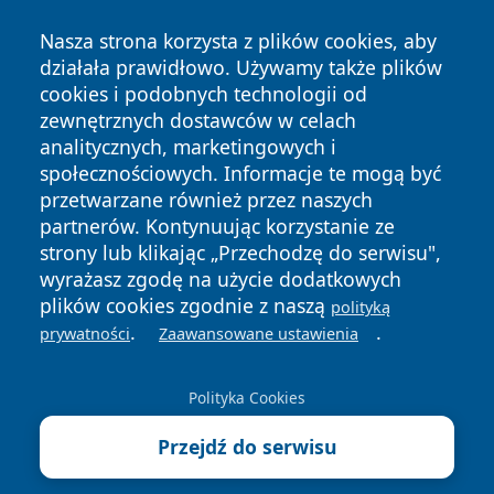
Nasza strona korzysta z plików cookies, aby
działała prawidłowo. Używamy także plików
cookies i podobnych technologii od
zewnętrznych dostawców w celach
Copyright © 2026 olkuszonline.pl Wszystkie prawa
analitycznych, marketingowych i
zastrzeżone.
społecznościowych. Informacje te mogą być
przetwarzane również przez naszych
partnerów. Kontynuując korzystanie ze
Polityka
Polityka
News
Autorzy
strony lub klikając „Przechodzę do serwisu",
Prywatności
Cookies
wyrażasz zgodę na użycie dodatkowych
plików cookies zgodnie z naszą
polityką
.
.
prywatności
Zaawansowane ustawienia
Polityka Cookies
Przejdź do serwisu