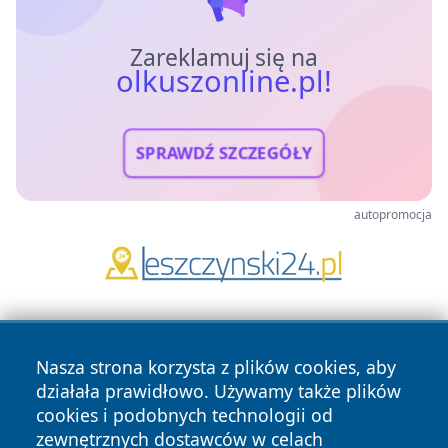
Zareklamuj się na
olkuszonline.pl!
SPRAWDŹ SZCZEGÓŁY
autopromocja
Nasza strona korzysta z plików cookies, aby
działała prawidłowo. Używamy także plików
cookies i podobnych technologii od
zewnętrznych dostawców w celach
Copyright © 2026 olkuszonline.pl Wszystkie prawa