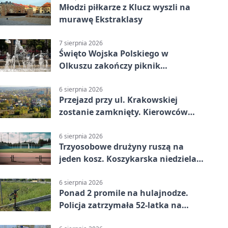
Młodzi piłkarze z Klucz wyszli na
murawę Ekstraklasy
7 sierpnia 2026
Święto Wojska Polskiego w
Olkuszu zakończy piknik
patriotyczny
6 sierpnia 2026
Przejazd przy ul. Krakowskiej
zostanie zamknięty. Kierowców
czeka objazd
6 sierpnia 2026
Trzyosobowe drużyny ruszą na
jeden kosz. Koszykarska niedziela
w Dolince
6 sierpnia 2026
Ponad 2 promile na hulajnodze.
Policja zatrzymała 52-latka na
DK94