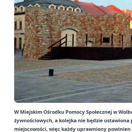
W Miejskim Ośrodku Pomocy Społecznej w Wolb
żywnościowych, a kolejka nie będzie ustawiona
miejscowości, więc każdy uprawniony powinien 