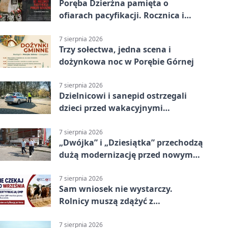
Poręba Dzierżna pamięta o
ofiarach pacyfikacji. Rocznica i
program uroczystości
7 sierpnia 2026
Trzy sołectwa, jedna scena i
dożynkowa noc w Porębie Górnej
7 sierpnia 2026
Dzielnicowi i sanepid ostrzegali
dzieci przed wakacyjnymi
zagrożeniami
7 sierpnia 2026
„Dwójka” i „Dziesiątka” przechodzą
dużą modernizację przed nowym
rokiem
7 sierpnia 2026
Sam wniosek nie wystarczy.
Rolnicy muszą zdążyć z
certyfikatem QMP
7 sierpnia 2026