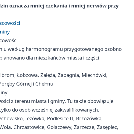
odzin oznacza mniej czekania i mniej nerwów przy
jscowości
gminy
scowości
omiu według harmonogramu przygotowanego osobno
aplanowano dla mieszkańców miasta i części
lbrom, Łobzowa, Załęża, Zabagnia, Miechówki,
 Poręby Górnej i Chełmu
miny
ści z terenu miasta i gminy. Tu także obowiązuje
 tylko do osób wcześniej zakwalifikowanych.
zchowisko, Jeżówka, Podlesice II, Brzozówka,
Wola, Chrząstowice, Gołaczewy, Zarzecze, Zasępiec,