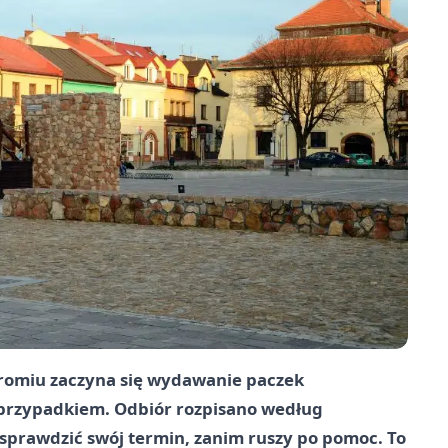
romiu zaczyna się wydawanie paczek
 przypadkiem. Odbiór rozpisano według
sprawdzić swój termin, zanim ruszy po pomoc. To