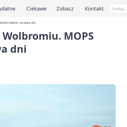
ydatne
Ciekawe
Zobacz
Kontakt
ielił odbiór na dwa dni
w Wolbromiu. MOPS
wa dni