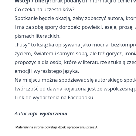
Wstęp / bilety:
brak podanych informacji o cenie i 
Co czeka na uczestników?
Spotkanie będzie okazją, żeby zobaczyć autora, któr
i ma za sobą spory dorobek: powieści, eseje, prozę,
pismach literackich.
„Fusy” to książka opisywana jako mocna, bezkompro
życiem, światem i samym sobą, ale też gorycz, ironi
propozycja dla osób, które w literaturze szukają cze
emocji i wyrazistego języka.
Na miejscu można spodziewać się autorskiego spotka
twórczość od dawna kojarzona jest ze współczesną
Link do wydarzenia na Facebooku
Autor:
info_wydarzenia