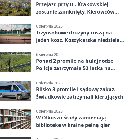
Przejazd przy ul. Krakowskiej
zostanie zamknięty. Kierowców
czeka objazd
6 sierpnia 2026
Trzyosobowe drużyny ruszą na
jeden kosz. Koszykarska niedziela
w Dolince
6 sierpnia 2026
Ponad 2 promile na hulajnodze.
Policja zatrzymała 52-latka na
DK94
6 sierpnia 2026
Blisko 3 promile i sądowy zakaz.
Świadkowie zatrzymali kierujących
6 sierpnia 2026
W Olkuszu środy zamieniają
bibliotekę w krainę pełną gier