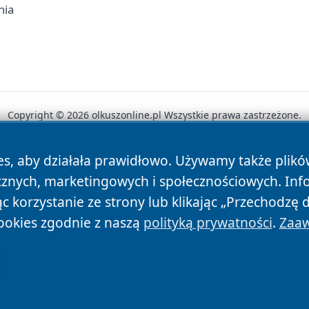
nia
Copyright © 2026 olkuszonline.pl Wszystkie prawa zastrzeżone.
es, aby działała prawidłowo. Używamy także plik
News
Autorzy
Polityka Prywatności
Polityka Cookie
cznych, marketingowych i społecznościowych. Inf
 korzystanie ze strony lub klikając „Przechodzę 
ookies zgodnie z naszą
polityką prywatności
.
Zaaw