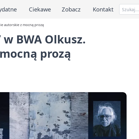
ydatne
Ciekawe
Zobacz
Kontakt
nie autorskie z mocną prozą
y” w BWA Olkusz.
z mocną prozą