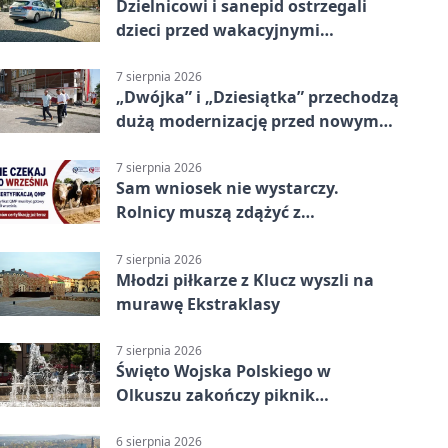
Dzielnicowi i sanepid ostrzegali
dzieci przed wakacyjnymi
zagrożeniami
7 sierpnia 2026
„Dwójka” i „Dziesiątka” przechodzą
dużą modernizację przed nowym
rokiem
7 sierpnia 2026
Sam wniosek nie wystarczy.
Rolnicy muszą zdążyć z
certyfikatem QMP
7 sierpnia 2026
Młodzi piłkarze z Klucz wyszli na
murawę Ekstraklasy
7 sierpnia 2026
Święto Wojska Polskiego w
Olkuszu zakończy piknik
patriotyczny
6 sierpnia 2026