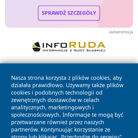
SPRAWDŹ SZCZEGÓŁY
autopromocja
Nasza strona korzysta z plików cookies, aby
działała prawidłowo. Używamy także plików
cookies i podobnych technologii od
zewnętrznych dostawców w celach
Copyright © 2026 olkuszonline.pl Wszystkie prawa
analitycznych, marketingowych i
zastrzeżone.
społecznościowych. Informacje te mogą być
przetwarzane również przez naszych
partnerów. Kontynuując korzystanie ze
Polityka
Polityka
News
Autorzy
strony lub klikając „Przechodzę do serwisu",
Prywatności
Cookies