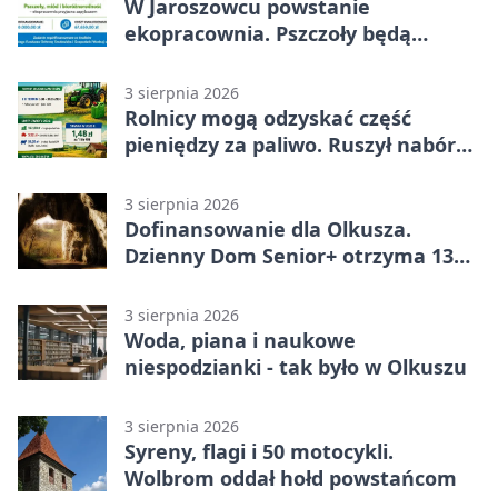
W Jaroszowcu powstanie
ekopracownia. Pszczoły będą
częścią lekcji
3 sierpnia 2026
Rolnicy mogą odzyskać część
pieniędzy za paliwo. Ruszył nabór
wniosków
3 sierpnia 2026
Dofinansowanie dla Olkusza.
Dzienny Dom Senior+ otrzyma 134
tysiące złotych
3 sierpnia 2026
Woda, piana i naukowe
niespodzianki - tak było w Olkuszu
3 sierpnia 2026
Syreny, flagi i 50 motocykli.
Wolbrom oddał hołd powstańcom